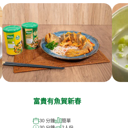
富貴有魚賀新春
30 分鐘
簡單
30 分鐘
2
人份