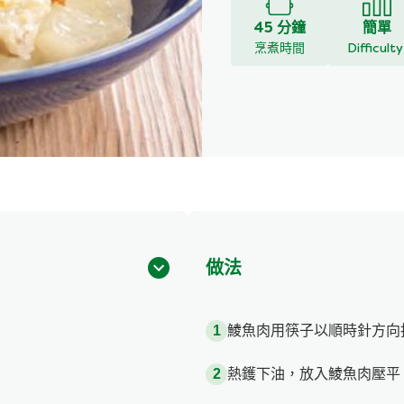
45 分鐘
簡單
烹煮時間
Difficult
做法
鯪魚肉用筷子以順時針方向拌
熱鑊下油，放入鯪魚肉壓平