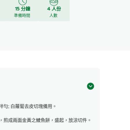
15 分鐘
4 人份
y
準備時間
人數
勻; 白蘿蔔去皮切塊備用。
，煎成兩面金黃之鯪魚餅，盛起，放涼切件。