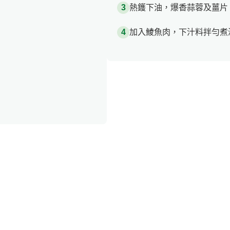
熱鑊下油，爆香蒜蓉及薑片
加入鯪魚肉，下汁料拌勻煮