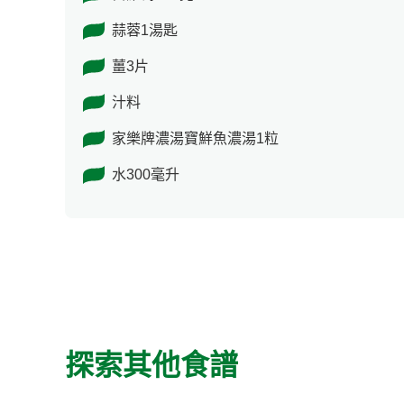
蒜蓉1湯匙
薑3片
汁料
家樂牌濃湯寶鮮魚濃湯1粒
水300毫升
探索其他食譜