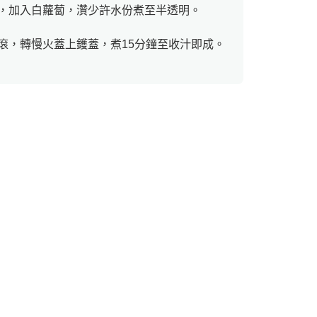
，加入白蘿蔔，灒少許水份煮至半透明。
滾，轉慢火蓋上鑊蓋，煮15分鐘至收汁即成。