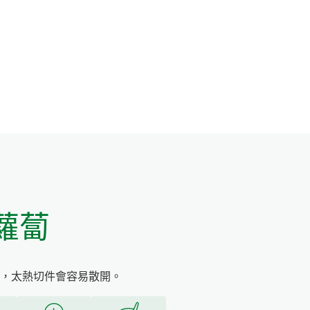
蘿蔔
，太熱切件會容易散開。