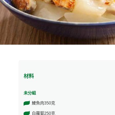
材料
未分組
鯪魚肉350克
白蘿蔔250克