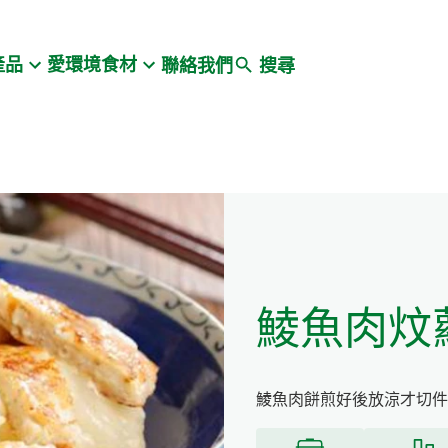
Search
產品
愛環境食材
聯絡我們
搜尋
鯪魚肉炆
鯪魚肉餅煎好後放涼才切件