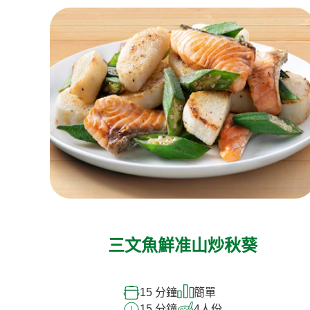
三文魚鮮准山炒秋葵
15 分鐘
簡單
15 分鐘
4
人份