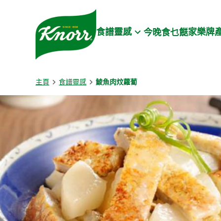
Skip to:
Main content
Footer
食譜靈感
家樂牌
今晚食乜餸
主頁
食譜靈感
鯪魚肉炆蘿蔔