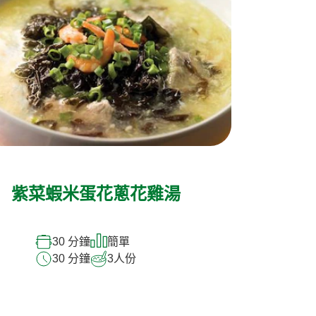
紫菜蝦米蛋花蔥花雞湯
30 分鐘
簡單
30 分鐘
3
人份