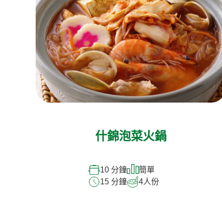
什錦泡菜火鍋
10 分鐘
簡單
15 分鐘
4
人份