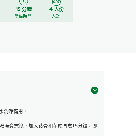
15 分鐘
4 人份
y
準備時間
人數
水洗淨備用。
牌濃湯寶煮滾，加入豬骨和芋頭同煮15分鐘，即