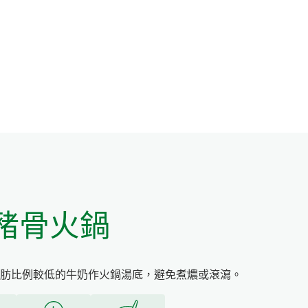
豬骨火鍋
肪比例較低的牛奶作火鍋湯底，避免煮燶或滾瀉。