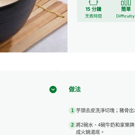
15 分鐘
簡單
烹煮時間
Difficult
做法
芋頭去皮洗淨切塊；豬骨出
將2碗水、4碗牛奶和家樂
成火鍋湯底。