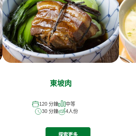
東坡肉
120 分鐘
中等
30 分鐘
4
人份
探索更多