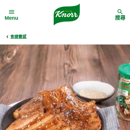
Skip to:
Menu
搜尋
食譜靈感
Back
Back
Back
食譜靈感
家樂牌產品
主頁
料理食材
家樂牌純鮮雞粉
背景
料理方式
家樂牌雞粉
甚麼是愛環境食材
季節節慶
家樂牌鮮菇粉
愛環境食材名單
多國料理
家樂牌濃湯寶
愛環境食材食譜