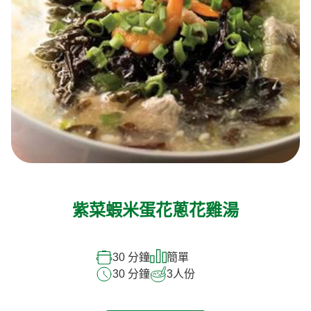
紫菜蝦米蛋花蔥花雞湯
30 分鐘
簡單
30 分鐘
3
人份