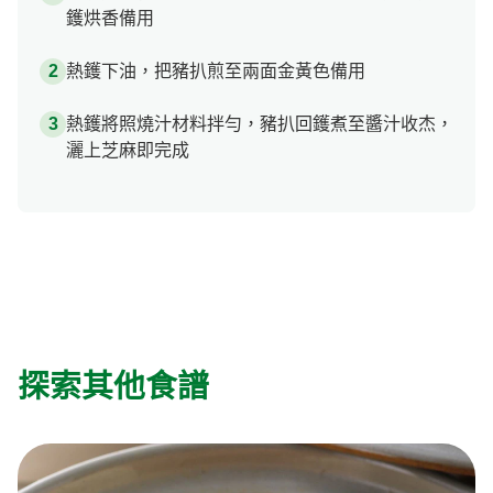
鑊烘香備用
熱鑊下油，把豬扒煎至兩面金黃色備用
熱鑊將照燒汁材料拌勻，豬扒回鑊煮至醬汁收杰，
灑上芝麻即完成
探索其他食譜