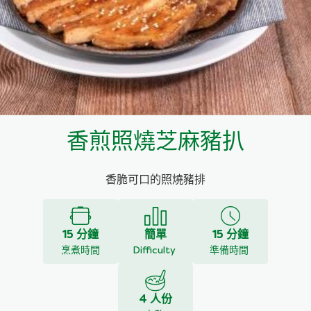
料理種類
家樂牌雞汁
愛環境食材篩選條件
家樂牌快熟通心粉
家樂牌鮮露
香煎照燒芝麻豬扒
家樂牌鷹粟粉
香脆可口的照燒豬排
家樂牌雞湯粒
家樂牌純鮮清雞湯
15 分鐘
簡單
15 分鐘
烹煮時間
Difficulty
準備時間
4 人份