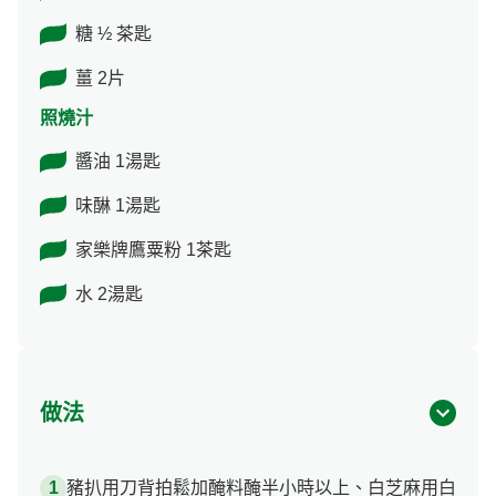
糖 ½ 茶匙
薑 2片
照燒汁
醬油 1湯匙
味醂 1湯匙
家樂牌鷹粟粉 1茶匙
水 2湯匙
做法
豬扒用刀背拍鬆加醃料醃半小時以上、白芝麻用白