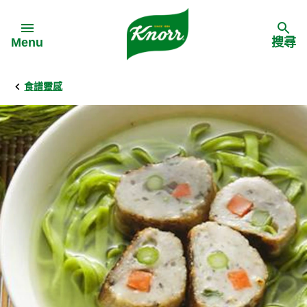
Skip to:
Menu
搜尋
食譜靈感
Back
Back
Back
食譜靈感
家樂牌產品
主頁
料理食材
家樂牌純鮮雞粉
背景
料理方式
家樂牌雞粉
甚麼是愛環境食材
季節節慶
家樂牌鮮菇粉
愛環境食材名單
多國料理
家樂牌濃湯寶
愛環境食材食譜