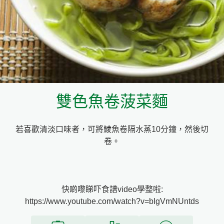
料理種類
家樂牌雞汁
愛環境食材篩選條件
家樂牌快熟通心粉
家樂牌鮮露
雙色魚卷菠菜麵
家樂牌鷹粟粉
若喜歡清淡口味者，可將鯪魚卷隔水蒸10分鐘，然後切
家樂牌雞湯粒
卷。
家樂牌純鮮清雞湯
快啲嚟睇吓食譜video學整啦:
https://www.youtube.com/watch?v=bIgVmNUntds