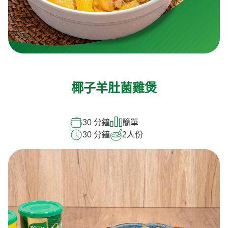
椰子羊肚菌雞煲
30 分鐘
簡單
30 分鐘
2
人份