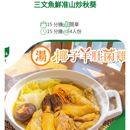
三文魚鮮准山炒秋葵
15 分鐘
簡單
15 分鐘
4
人份