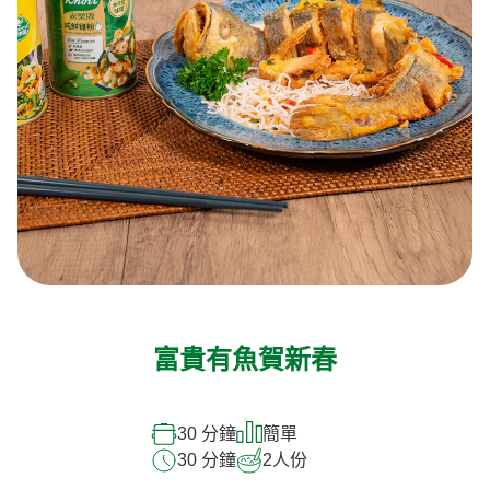
富貴有魚賀新春
30 分鐘
簡單
30 分鐘
2
人份