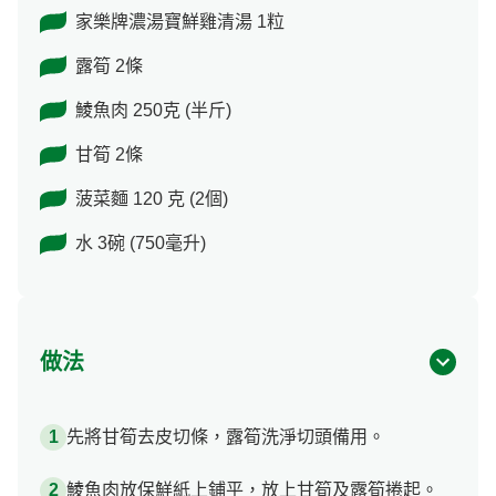
家樂牌濃湯寶鮮雞清湯 1粒
露筍 2條
鯪魚肉 250克 (半斤)
甘筍 2條
菠菜麵 120 克 (2個)
水 3碗 (750毫升)
做法
先將甘筍去皮切條，露筍洗淨切頭備用。
鯪魚肉放保鮮紙上鋪平，放上甘筍及露筍捲起。