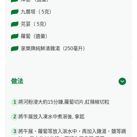
九層塔（ 5克）
芫荽（ 5克）
蘿蔔（適量）
家樂牌純鮮清雞湯（250毫升）
做法
將河粉浸大約15分鐘,蘿蔔切片,紅辣椒切粒
將牛展放入凍水中煮滾後, 拿起
將牛展、蘿蔔等放入滾水中，再加入雞湯、鹽等調