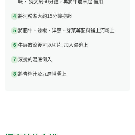
味， 煲大約60分鐘，再將牛展拿起 備用
將河粉煮大約15分鐘撈起
將肥牛、辣椒、洋蔥、芽菜等配料鋪上河粉上
牛展放涼後可以切片, 加入湯碗上
滾燙的湯底倒入
將青檸汁及九層塔曬上