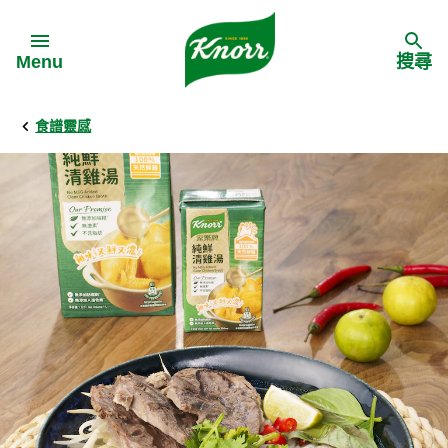
Skip to:
Menu
搜尋
食譜靈感
Back
Back
Back
食譜靈感
家樂牌產品
主頁
料理食材
家樂牌純鮮雞粉
背景
料理方式
家樂牌雞粉
甚麼是愛環境食材
季節節慶
家樂牌鮮菇粉
愛環境食材名單
多國料理
家樂牌濃湯寶
愛環境食材食譜