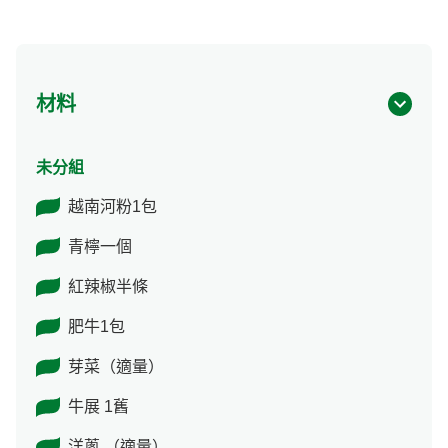
材料
未分組
越南河粉1包
青檸一個
紅辣椒半條
肥牛1包
芽菜（適量）
牛展 1舊
洋蔥 （適量）