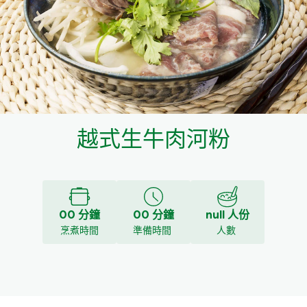
料理種類
家樂牌雞汁
愛環境食材篩選條件
家樂牌快熟通心粉
家樂牌鮮露
越式生牛肉河粉
家樂牌鷹粟粉
家樂牌雞湯粒
00 分鐘
00 分鐘
null 人份
家樂牌純鮮清雞湯
烹煮時間
準備時間
人數