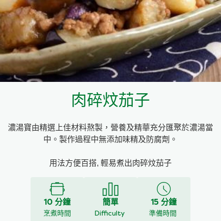
料理種類
家樂牌雞汁
愛環境食材篩選條件
家樂牌快熟通心粉
家樂牌鮮露
肉碎炆茄子
家樂牌鷹粟粉
濃湯寶由精選上佳材料熬製，營養及精華充分匯聚於濃湯當
家樂牌雞湯粒
中。製作過程中無添加味精及防腐劑。
家樂牌純鮮清雞湯
用法方便百搭, 輕易煮出肉碎炆茄子
10 分鐘
簡單
15 分鐘
烹煮時間
Difficulty
準備時間