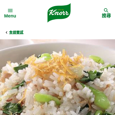
Skip to:
Menu
搜尋
食譜靈感
Back
Back
Back
食譜靈感
家樂牌產品
主頁
料理食材
家樂牌純鮮雞粉
背景
料理方式
家樂牌雞粉
甚麼是愛環境食材
季節節慶
家樂牌鮮菇粉
愛環境食材名單
多國料理
家樂牌濃湯寶
愛環境食材食譜