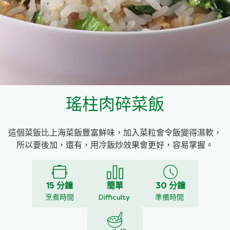
料理種類
家樂牌雞汁
愛環境食材篩選條件
家樂牌快熟通心粉
家樂牌鮮露
瑤柱肉碎菜飯
家樂牌鷹粟粉
這個菜飯比上海菜飯豐富鮮味，加入菜粒會令飯變得濕軟，
家樂牌雞湯粒
所以要後加，還有，用冷飯炒效果會更好，容易掌握。
家樂牌純鮮清雞湯
15 分鐘
簡單
30 分鐘
烹煮時間
Difficulty
準備時間