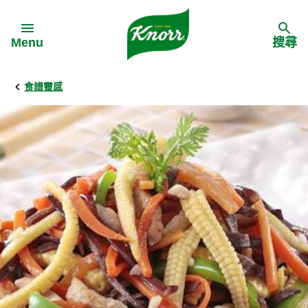
Skip to:
Menu
搜尋
食譜靈感
Back
Back
Back
食譜靈感
家樂牌產品
主頁
料理食材
家樂牌純鮮雞粉
背景
料理方式
家樂牌雞粉
甚麼是愛環境食材
季節節慶
家樂牌鮮菇粉
愛環境食材名單
多國料理
家樂牌濃湯寶
愛環境食材食譜