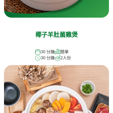
椰子羊肚菌雞煲
30 分鐘
簡單
30 分鐘
2
人份