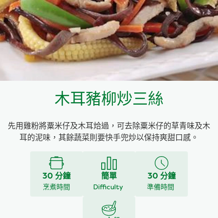
料理種類
家樂牌雞汁
愛環境食材篩選條件
家樂牌快熟通心粉
家樂牌鮮露
木耳豬柳炒三絲
家樂牌鷹粟粉
先用雞粉將粟米仔及木耳烚過，可去除粟米仔的草青味及木
家樂牌雞湯粒
耳的泥味，其餘蔬菜則要快手兜炒以保持爽甜口感。
家樂牌純鮮清雞湯
30 分鐘
簡單
30 分鐘
烹煮時間
Difficulty
準備時間