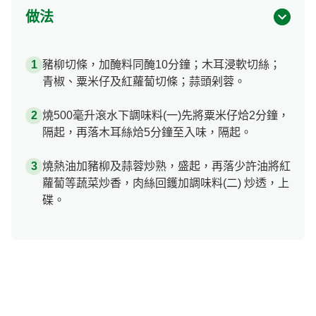
做法
豬柳切條，加醃料同醃10分鐘；木耳浸軟切絲；
青椒、粟米仔及紅蘿蔔切條；蒜頭剁蓉。
燒500毫升滾水下調味料(一)先將粟米仔烚2分鐘，
隔起，再落木耳絲烚5分鐘至入味，隔起。
燒熱油加豬柳及蒜蓉炒熟，盛起，再落少許油將紅
蘿蔔等蔬菜炒香，肉絲回鑊加調味料(二) 炒透，上
碟。