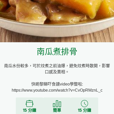
料理種類
家樂牌雞汁
愛環境食材篩選條件
家樂牌快熟通心粉
家樂牌鮮露
南瓜煮排骨
家樂牌鷹粟粉
南瓜水份較多，可於炆煮之前油爆，避免炆煮時散開，影響
家樂牌雞湯粒
口感及賣相。
家樂牌純鮮清雞湯
快啲黎睇吓食譜video學整啦:
https://www.youtube.com/watch?v=CvOpRMznL_c
15 分鐘
簡單
15 分鐘