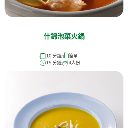
什錦泡菜火鍋
10 分鐘
簡單
15 分鐘
4
人份