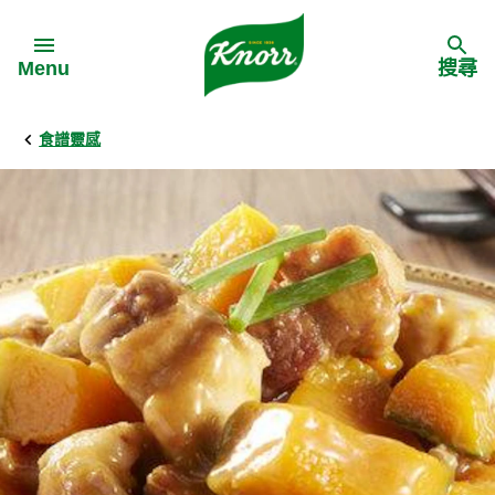
Skip to:
Menu
搜尋
食譜靈感
Back
Back
Back
食譜靈感
家樂牌產品
主頁
料理食材
家樂牌純鮮雞粉
背景
料理方式
家樂牌雞粉
甚麼是愛環境食材
季節節慶
家樂牌鮮菇粉
愛環境食材名單
多國料理
家樂牌濃湯寶
愛環境食材食譜