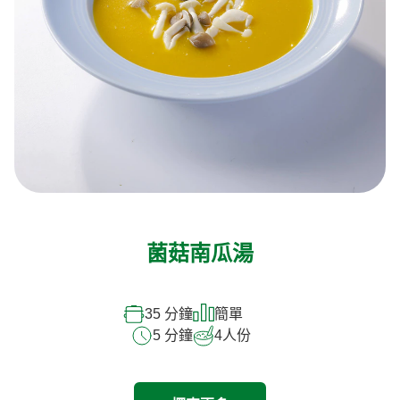
菌菇南瓜湯
35 分鐘
簡單
5 分鐘
4
人份