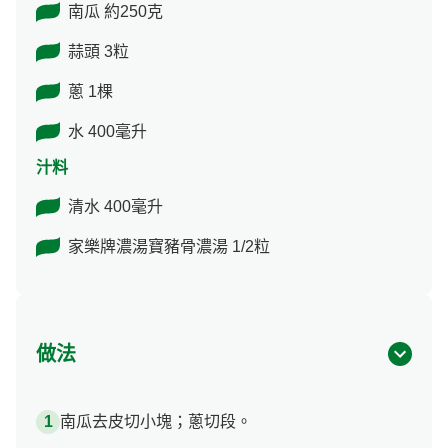
南瓜 約250克
蒜頭 3粒
蔥 1棵
水 400毫升
汁料
清水 400毫升
家樂牌濃湯寶豬骨濃湯 1/2粒
做法
南瓜去皮切小塊；蔥切段。