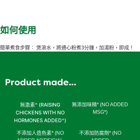
如何使用
簡單煮食步驟︰ 煲滾水，將通心粉煮3分鐘，加湯粉，即成！
Product made...
無激素^ (RAISING
無添加味精* (NO ADDED
CHICKENS WITH NO
MSG*)
HORMONES ADDED^)
不添加人造色素* (NO
不添加防腐劑* (NO