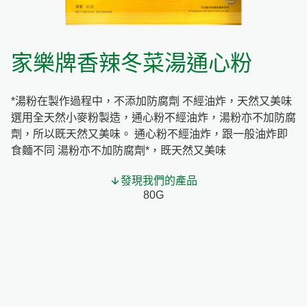
料理種類
家樂牌雞汁
愛環境食材篩選條件
家樂牌香辣冬菜湯通心粉
家樂牌快熟通心粉
*湯粉在製作過程中，不添加防腐劑 不經油炸，天然又美味
家樂牌鮮露
選用全天然小麥粉製造，通心粉不經油炸，湯粉亦不加防腐
劑，所以既天然又美味。 通心粉不經油炸，跟一般油炸即
家樂牌鷹粟粉
食麵不同 湯粉亦不加防腐劑*，既天然又美味
發現我們的產品
家樂牌雞湯粒
80G
家樂牌純鮮清雞湯