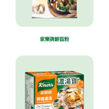
家樂牌鮮菇粉