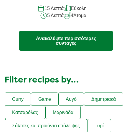
αυτό
15 Λεπτά
Εύκολη
το
5 Λεπτά
4
Άτομα
recipe
Ανακαλύψτε περισσότερες
συνταγές
Filter recipes by…
Curry
Game
Αυγό
Δημητριακά
Κατσαρόλας
Μαρινάδα
Σάλτσες και προϊόντα επάλειψης
Τυρί