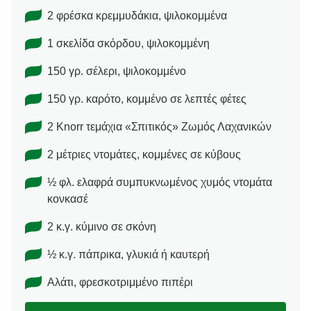
2 φρέσκα κρεμμυδάκια, ψιλοκομμένα
1 σκελίδα σκόρδου, ψιλοκομμένη
150 γρ. σέλερι, ψιλοκομμένο
150 γρ. καρότο, κομμένο σε λεπτές φέτες
2 Κnorr τεμάχια «Σπιτικός» Ζωμός Λαχανικών
2 μέτριες ντομάτες, κομμένες σε κύβους
½ φλ. ελαφρά συμπυκνωμένος χυμός ντομάτα
κονκασέ
2 κ.γ. κύμινο σε σκόνη
½ κ.γ. πάπρικα, γλυκιά ή καυτερή
Αλάτι, φρεσκοτριμμένο πιπέρι