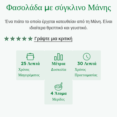
Φασολάδα με σύγκλινο Μάνης
Συνταγές από την Μαργαρίτα Νικολαΐδη
Ένα πιάτο το οποίο έρχεται κατευθείαν από τη Μάνη. Είναι
ιδιαίτερα θρεπτικό και γευστικό.
Γράψτε μια κριτική
Δεν
υποβλήθηκαν
αξιολογήσεις
για
25 Λεπτά
Μέτρια
30 Λεπτά
αυτό
Χρόνος
Δυσκολία
Χρόνος
το
Μαγειρέματος
Προετοιμασίας
recipe
4 Άτομα
Μερίδες