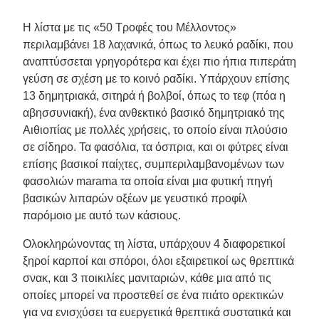
Η λίστα με τις «50 Τροφές του Μέλλοντος»
περιλαμβάνει 18 λαχανικά, όπως το λευκό ραδίκι, που
αναπτύσσεται γρηγορότερα και έχει πιο ήπια πιπεράτη
γεύση σε σχέση με το κοινό ραδίκι. Υπάρχουν επίσης
13 δημητριακά, σιτηρά ή βολβοί, όπως το τεφ (πόα η
αβησσυνιακή), ένα ανθεκτικό βασικό δημητριακό της
Αιθιοπίας με πολλές χρήσεις, το οποίο είναι πλούσιο
σε σίδηρο. Τα φασόλια, τα όσπρια, και οι φύτρες είναι
επίσης βασικοί παίχτες, συμπεριλαμβανομένων των
φασολιών marama τα οποία είναι μια φυτική πηγή
βασικών λιπαρών οξέων με γευστικό προφίλ
παρόμοιο με αυτό των κάσιους.
Ολοκληρώνοντας τη λίστα, υπάρχουν 4 διαφορετικοί
ξηροί καρποί και σπόροι, όλοι εξαιρετικοί ως θρεπτικά
σνακ, και 3 ποικιλίες μανιταριών, κάθε μια από τις
οποίες μπορεί να προστεθεί σε ένα πιάτο ορεκτικών
για να ενισχύσει τα ευεργετικά θρεπτικά συστατικά και