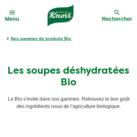
Skip to:
Menu
Rechercher
Nos gammes de produits Bio
Précédent
Précédent
Toutes les recettes
Nos engagements
Les soupes déshydratées
Par ingrédients
Bio
Par plat
Le Bio s'invite dans nos gammes. Retrouvez le bon goût
des ingrédients issus de l'agriculture biologique.
Par type de cuisine
Apéro