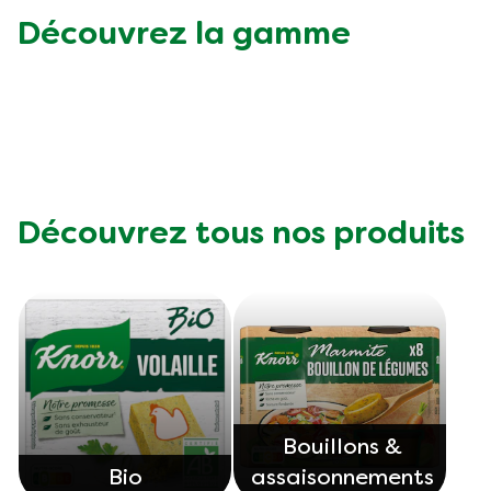
Découvrez la gamme
Végétarien
Trucs et Astuces
Découvrez tous nos produits
Bouillons &
Bio
assaisonnements