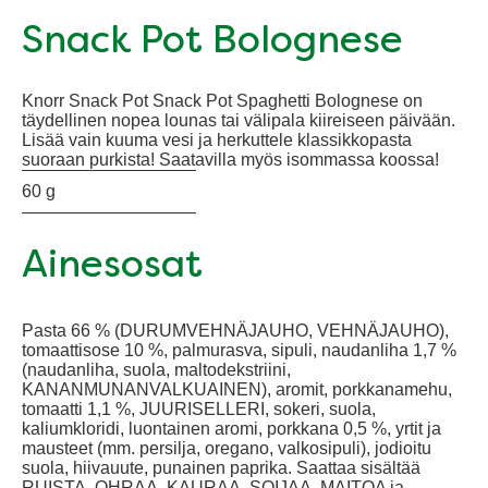
Snack Pot Bolognese
Knorr Snack Pot Snack Pot Spaghetti Bolognese on
täydellinen nopea lounas tai välipala kiireiseen päivään.
Lisää vain kuuma vesi ja herkuttele klassikkopasta
suoraan purkista! Saatavilla myös isommassa koossa!
60 g
Ainesosat
Pasta 66 % (DURUMVEHNÄJAUHO, VEHNÄJAUHO),
tomaattisose 10 %, palmurasva, sipuli, naudanliha 1,7 %
(naudanliha, suola, maltodekstriini,
KANANMUNANVALKUAINEN), aromit, porkkanamehu,
tomaatti 1,1 %, JUURISELLERI, sokeri, suola,
kaliumkloridi, luontainen aromi, porkkana 0,5 %, yrtit ja
mausteet (mm. persilja, oregano, valkosipuli), jodioitu
suola, hiivauute, punainen paprika. Saattaa sisältää
RUISTA, OHRAA, KAURAA, SOIJAA, MAITOA ja