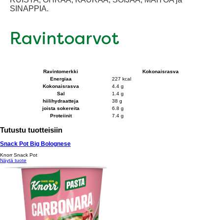
SINAPPIA.
Ravintoarvot
Ravintomerkki
Kokonaisrasva
Energiaa
227 kcal
Kokonaisrasva
4.4 g
Sal
1.4 g
hiilihydraatteja
38 g
joista sokereita
6.8 g
Proteiinit
7.4 g
Tutustu tuotteisiin
Snack Pot Big Bolognese
Knorr Snack Pot
Näytä tuote