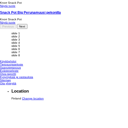
Knorr Snack Pot
Näytä tuote
Snack Pot Big Perunamuusi pekonilla
Knorr Snack Pot
Näytä tuote
Previous
Next
slide 1
slide 2
slide 3
slide 4
slide 5
slide 6
slide 7
slide 8
Käyttöehdot
Tietosuojaseloste
Saavutettavuus
Evästeseloste
Muokkaa asetuksia
Oiva-raportti
Kysymyksiä ja vastauksia
Sitemap
Ota yhteyttä
Location
Finland
Change location