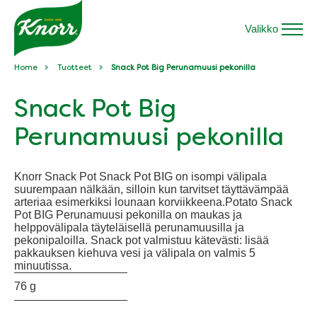
Valikko
Home
Tuotteet
Snack Pot Big Perunamuusi pekonilla
Snack Pot Big
Perunamuusi pekonilla
Knorr Snack Pot Snack Pot BIG on isompi välipala
suurempaan nälkään, silloin kun tarvitset täyttävämpää
arteriaa esimerkiksi lounaan korviikkeena.Potato Snack
Pot BIG Perunamuusi pekonilla on maukas ja
helppovälipala täyteläisellä perunamuusilla ja
pekonipaloilla. Snack pot valmistuu kätevästi: lisää
pakkauksen kiehuva vesi ja välipala on valmis 5
minuutissa.
76 g