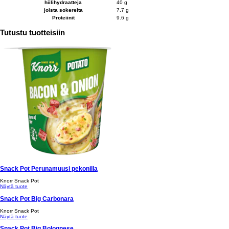
hiilihydraatteja
40 g
joista sokereita
7.7 g
Proteiinit
9.6 g
Tutustu tuotteisiin
Snack Pot Perunamuusi pekonilla
Knorr Snack Pot
Näytä tuote
Snack Pot Big Carbonara
Knorr Snack Pot
Näytä tuote
Snack Pot Big Bolognese