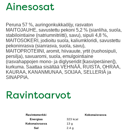
Ainesosat
Peruna 57 %, auringonkukkaöljy, rasvaton
MAITOJAUHE, savustettu pekoni 5,2 % (sianliha, suola,
stabilointiaine (natriumnitriitti), savu), sipuli 4,8 %,
MAITOSOKERI, jodioitu suola, kaliumkloridi, savustettu
pekoninrasva (sianrasva, suola, savu),
MAITOPROTEIINI, aromit, hiivauute, yrtit (ruohosipuli,
persilja), savuaromi, suola, emulgointiaine
(rasvahappojen mono- ja diglyseridit [kasviperäinen]),
kurkuma. Saattaa sisältää VEHNÄÄ, RUISTA, OHRAA,
KAURAA, KANANMUNAA, SOIJAA, SELLERIÄ ja
SINAPPIA.
Ravintoarvot
Ravintomerkki
Kokonaisrasva
Energiaa
323 kcal
Kokonaisrasva
13 g
Sal
2.4 g