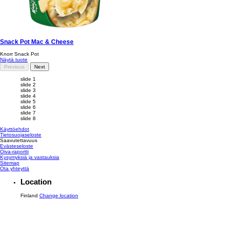
Snack Pot Mac & Cheese
Knorr Snack Pot
Näytä tuote
Previous
Next
slide 1
slide 2
slide 3
slide 4
slide 5
slide 6
slide 7
slide 8
Käyttöehdot
Tietosuojaseloste
Saavutettavuus
Evästeseloste
Muokkaa asetuksia
Oiva-raportti
Kysymyksiä ja vastauksia
Sitemap
Ota yhteyttä
Location
Finland
Change location