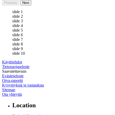
Previous
Next
slide 1
slide 2
slide 3
slide 4
slide 5
slide 6
slide 7
slide 8
slide 9
slide 10
Käyttöehdot
Tietosuojaseloste
Saavutettavuus
Evästeseloste
Muokkaa asetuksia
Oiva-raportti
Kysymyksiä ja vastauksia
Sitemap
Ota yhteyttä