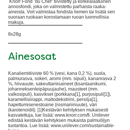
Knorr Fond ”du Chef” tiivistetty ja korkealaatuinen
annosfondi, joka on valmistettu parhaista raaka-
aineista. Voit valmistaa fondista liemen tai lisätä sen
suoraan ruokaan korostamaan ruoan luonnollisia
makuja.
8x28g
Ainesosat
Kanaliemitiiviste 60 % (vesi, kana 0,2 %), suola,
palmurasva, sokeri, aromi (mm. sipuli), kananrasva 2
%, hiivauute, sakeuttamisaineet (ksantaanikumi,
johanneksenleipäpuujauhe), mausteet (mm.
valkosipuli), kasvikset (porkkana[1], purjosipuli[1]),
karamellisiirappi, maltodekstriini, persilja[1],
hapettumisenestoaine (rosmariiniuute), väri
(karotenoidit). [1]Kestävän kehityksen mukaisesti
kasvatettuja, lue lisää: www.knorr.com/fi. Unilever
edistää kestävän kehityksen mukaista palmuöljyn
tuotantoa. Lue lisää: www.unilever.com/sustainable-