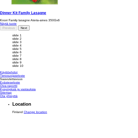
Dinner Kit Family Lasagne
Knorr Family lasagne Ateria-aines 350Gx6
Näytä tuote
Previous
Next
slide 1
slide 2
slide 3
slide 4
slide 5
slide 6
slide 7
slide 8
slide 9
slide 10
Käyttöehdot
Tietosuojaseloste
Saavutettavuus
Evästeseloste
Muokkaa asetuksia
Oiva-raportti
Kysymyksiä ja vastauksia
Sitemap
Ota yhteyttä
Location
Finland
Change location