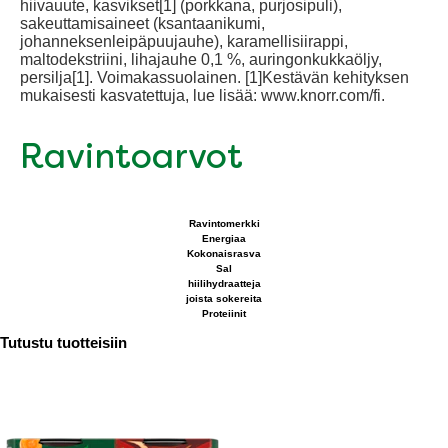
hiivauute, kasvikset[1] (porkkana, purjosipuli),
sakeuttamisaineet (ksantaanikumi,
johanneksenleipäpuujauhe), karamellisiirappi,
maltodekstriini, lihajauhe 0,1 %, auringonkukkaöljy,
persilja[1]. Voimakassuolainen. [1]Kestävän kehityksen
mukaisesti kasvatettuja, lue lisää: www.knorr.com/fi.
Ravintoarvot
Ravintomerkki
Energiaa
Kokonaisrasva
Sal
hiilihydraatteja
joista sokereita
Proteiinit
Tutustu tuotteisiin