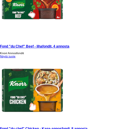
Fond "du Chef" Beef - lihafondit, 4 annosta
Knorr Annosfondit
Näytä tuote
Fond "du chef" Chicken - Kana-annosfondi, 8 annosta