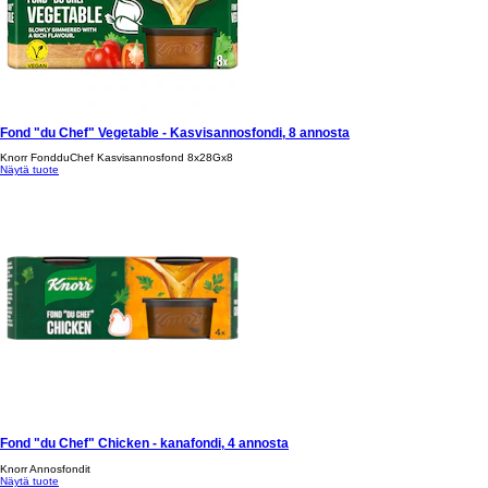
Fond "du Chef" Vegetable - Kasvisannosfondi, 8 annosta
Knorr FondduChef Kasvisannosfond 8x28Gx8
Näytä tuote
Fond "du Chef" Chicken - kanafondi, 4 annosta
Knorr Annosfondit
Näytä tuote