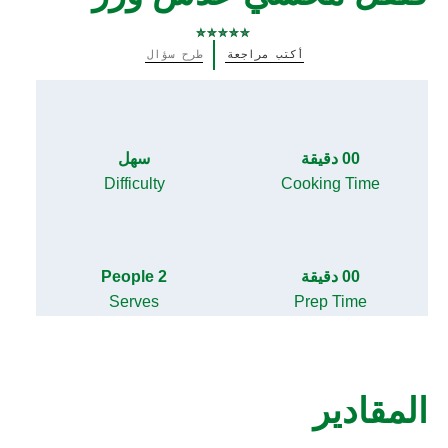
لم
أكتب مراجعة
طرح سؤال
يتم
تقديم
أي
تقييمات
لهذا
00 دقيقة
سهل
Difficulty
Cooking Time
00 دقيقة
2 People
Serves
Prep Time
المقادير