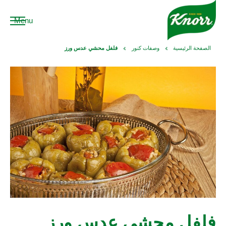
Menu
الصفحة الرئيسية
وصفات كنور
فلفل محشي عدس ورز
فلفل محشي عدس ورز