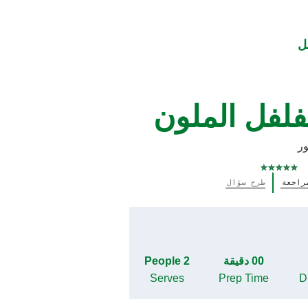
ل
فلفل الملون
ور
لم
راجعة
طرح سؤال
يتم
تقديم
أي
تقييمات
لهذا
00 دقيقة
2 People
Serves
Prep Time
Di