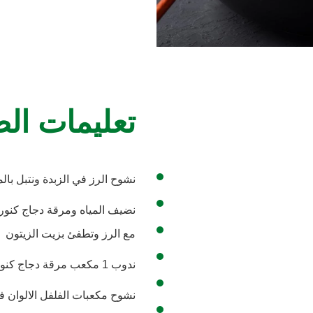
تعليمات ال
نشوح الرز في الزبدة ونتبل با
نضيف المياه ومرقة دجاج كنور
مع الرز وتطفئ بزيت الزيتون
ندوب 1 مكعب مرقة دجاج كنور في 1 لتر مياه ونرفعها لتغلي على النار .
نشوح مكعبات الفلفل الالوان ف