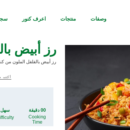
وصفات
منتجات
اعرف كنور
سج
رز أبيض بال
رز أبيض بالفلفل الملون من كن
أكتب م
00 دقيقة
سهل
Cooking
fficulty
Time