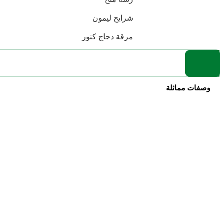
شرايح ليمون
مرقة دجاج كنور
وصفات مماثلة