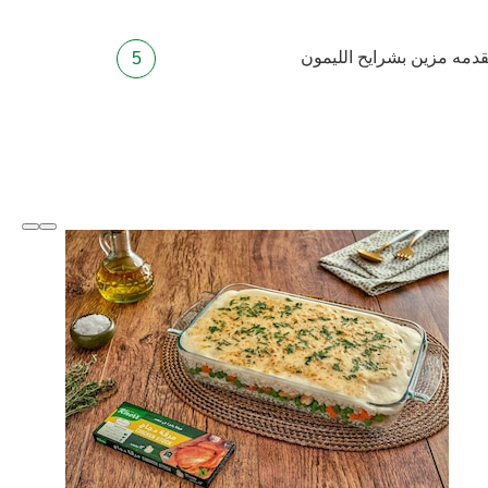
نقدمه مزين بشرايح الليمون
slide
1 to 3
of 6