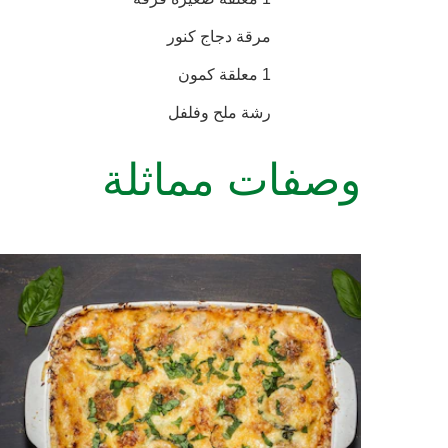
مرقة دجاج كنور
1 معلقة كمون
رشة ملح وفلفل
وصفات مماثلة