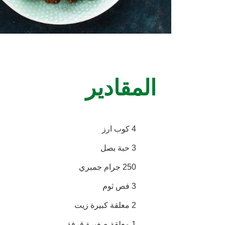
المقادير
4 كوب ارز
3 حبة بصل
250 جرام جمبري
3 فص ثوم
2 معلقة كبيرة زيت
1 معلقة صغيرة قرفة