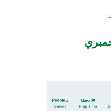
ل
جمبري
00 دقيقة
2 People
Serves
Prep Time
Di