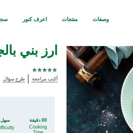
وصفات
منتجات
اعرف كنور
سج
ارز بني بال
لم
يتم
تقديم
أكتب مراجعة
طرح سؤال
أي
تقييمات
لهذا
00 دقيقة
سهل
Cooking
fficulty
Time