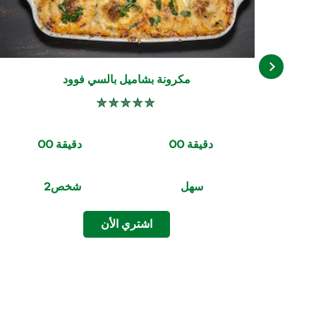
مكرونة بشاميل بالسي فوود
لم
يتم
تقديم
أي
CookingTime
PreparationTime
تقييمات
00 دقيقة
00 دقيقة 
لهذا
Servings
Difficulty
 سهل
شخص
 2
اشتري الأن