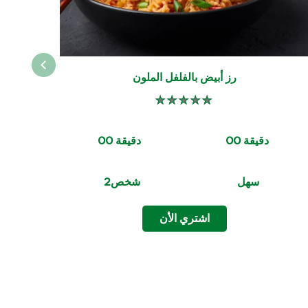
رز أبيض بالفلفل الملون
لم
يتم
تقديم
أي
CookingTime
PreparationTi
تقييمات
00 دقيقة
00 دقيقة 
لهذا
Servings
Difficulty
 سهل
شخص
 2
اشتري الأن