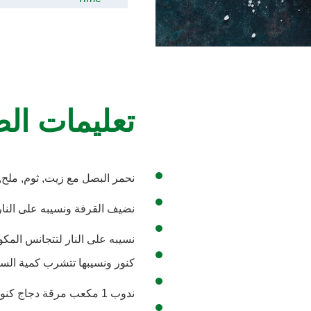
تعليمات ال
نحمر البصل مع زيت, ثوم, ملح
نضيف القرفة ونسيبه على النار
نسيبه على النار لتتجانس المك
كنور ونسيبها تتشرب كمية السا
ندوب 1 مكعب مرقة دجاج كنور في 1 لتر مياه ونرفعها لتغلي على النار .