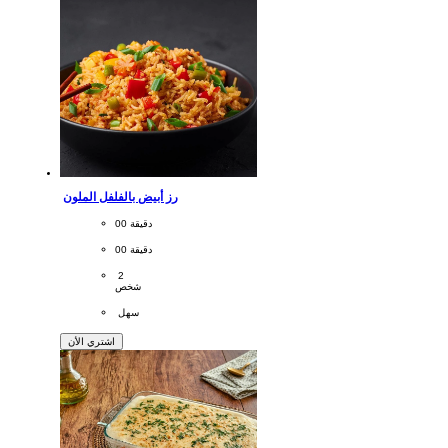
رز أبيض بالفلفل الملون
CookingTime
00 دقيقة 
PreparationTime
00 دقيقة
Servings
 2
شخص
Difficulty
 سهل
اشتري الأن