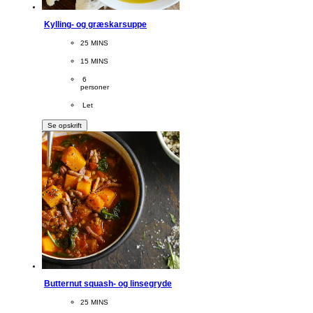
Kylling- og græskarsuppe
CookingTime
25 MINS 
PreparationTime
15 MINS
Servings
 6
personer
Difficulty
 Let
Se opskrift
Butternut squash- og linsegryde
CookingTime
25 MINS 