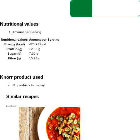
Nutritional values
Amount per Serving
Nutritional values
Amount per Serving
Energy (kcal)
425.97 kcal
Protein (g)
12.83 g
Sugar (g)
7.09 g
Fibre (g)
15.73 g
Knorr product used
No products to display.
Similar recipes
slide
1 to 3
of 6