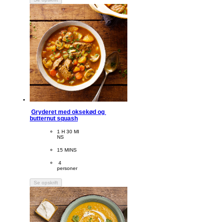
Gryderet med oksekød og 
butternut squash
CookingTime
1 H 30 MI
NS 
PreparationTime
15 MINS
Servings
 4
personer
Se opskrift