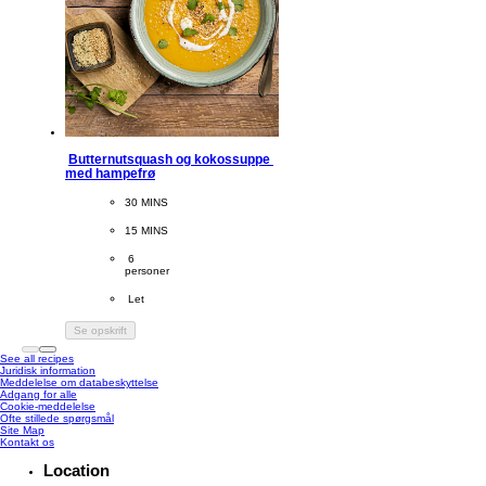
Butternutsquash og kokossuppe 
med hampefrø
CookingTime
30 MINS 
PreparationTime
15 MINS
Servings
 6
personer
Difficulty
 Let
Se opskrift
See all recipes
Juridisk information
Meddelelse om databeskyttelse
Adgang for alle
Cookie-meddelelse
Ændre Indstillingerne
Ofte stillede spørgsmål
Site Map
Kontakt os