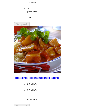
PreparationTime
15 MINS
Servings
 4
personer
Difficulty
 Let
Se opskrift
Butternut- og champignon tagine
CookingTime
60 MINS 
PreparationTime
25 MINS
Servings
 6
personer
Se opskrift