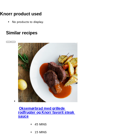
Knorr product used
No products to display.
Similar recipes
slide
1 to 3
of 6
Oksemørbrad med grillede 
rodfrugter og Knorr favorit steak 
sauce
CookingTime
45 MINS 
PreparationTime
15 MINS