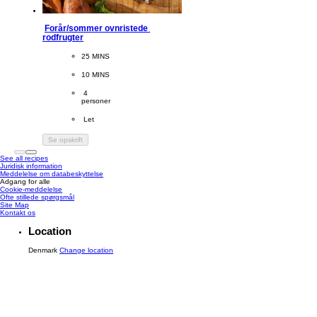
Forår/sommer ovnristede 
rodfrugter
CookingTime
25 MINS 
PreparationTime
10 MINS
Servings
 4
personer
Difficulty
 Let
Se opskrift
See all recipes
Juridisk information
Meddelelse om databeskyttelse
Adgang for alle
Cookie-meddelelse
Ofte stillede spørgsmål
Site Map
Kontakt os
Location
Denmark
Change location