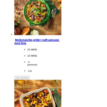
Mellemøstlig grillet rodfrugtsalat 
med feta
CookingTime
25 MINS 
PreparationTime
10 MINS
Servings
 4
personer
Difficulty
 Let
Se opskrift