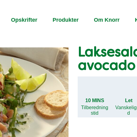
Opskrifter
Produkter
Om Knorr
Laksesal
avocado
10 MINS
Let
Tilberedning
Vanskeli
stid
d