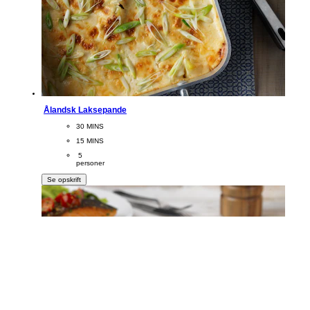
Ålandsk Laksepande
CookingTime
30 MINS 
PreparationTime
15 MINS
Servings
 5
personer
Se opskrift