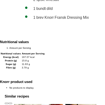
1 bundt dild
1 brev Knorr Fransk Dressing Mix
Nutritional values
Amount per Serving
Nutritional values
Amount per Serving
Energy (kcal)
167.07 kcal
Protein (g)
15.8 g
Sugar (g)
11.63 g
Fibre (g)
3.79 g
Knorr product used
No products to display.
Similar recipes