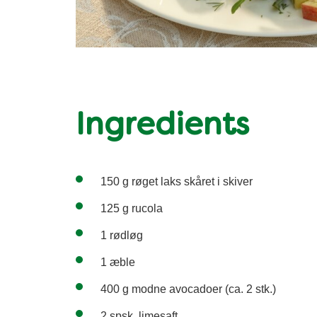
Ingredients
150 g røget laks skåret i skiver
125 g rucola
1 rødløg
1 æble
400 g modne avocadoer (ca. 2 stk.)
2 spsk. limesaft