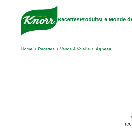
Skip to:
Main content
Footer
Recettes
Produits
Le Monde de
Home
Recettes
Vande & Volaille
Agneau
rec