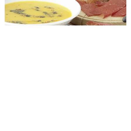
Velouté de potiron au pesto noix
et curry