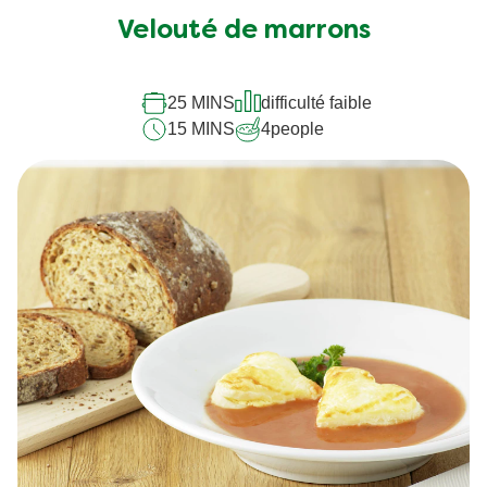
Velouté de marrons
25 MINS
difficulté faible
15 MINS
4
people