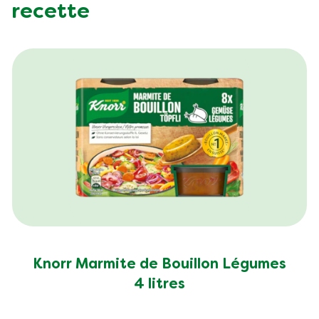
recette
Fibre (g)
0.0 g
Knorr Marmite de Bouillon Légumes
4 litres