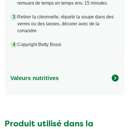
remuant de temps en temps env. 15 minutes.
Retirer la citronnelle, répartir la soupe dans des
verres ou des tasses, décorer avec de la
coriandre
Copyright Betty Bossi
Valeurs nutritives
Valeurs nutritionnelles
Quantité par portion
Energy (kcal)
252.0 kcal
Protein (g)
5.0 g
Carbohydrates (g)
16.0 g
Produit utilisé dans la
Fat (g)
19.0 g