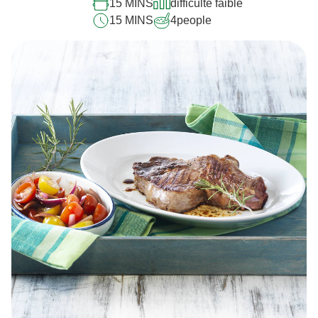
15 MINS
difficulté faible
15 MINS
4
people