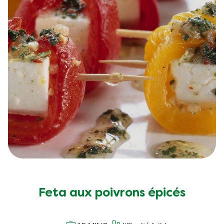
Feta aux poivrons épicés