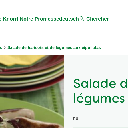
Search
 Knorrli
Notre Promesse
deutsch
Chercher
es
Salade de haricots et de légumes aux cipollatas
Salade d
légumes 
null