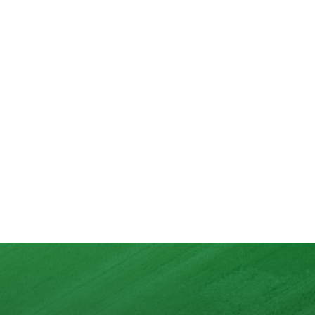
aturels
 10 ingrédients au maximum.