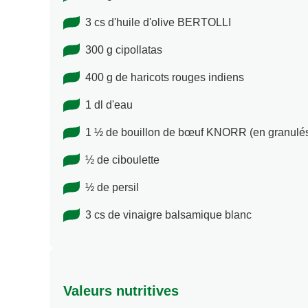
3 cs d'huile d'olive BERTOLLI
300 g cipollatas
400 g de haricots rouges indiens
1 dl d'eau
1 ½ de bouillon de bœuf KNORR (en granulé
½ de ciboulette
½ de persil
3 cs de vinaigre balsamique blanc
Valeurs nutritives