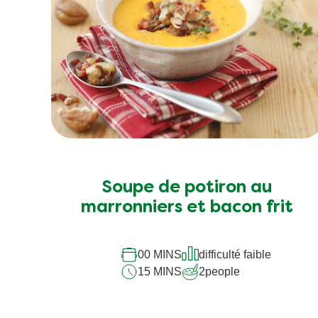
Soupe de potiron au
marronniers et bacon frit
00 MINS
difficulté faible
15 MINS
2
people