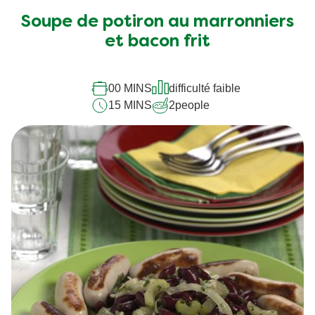
Soupe de potiron au marronniers
et bacon frit
00 MINS
difficulté faible
15 MINS
2
people