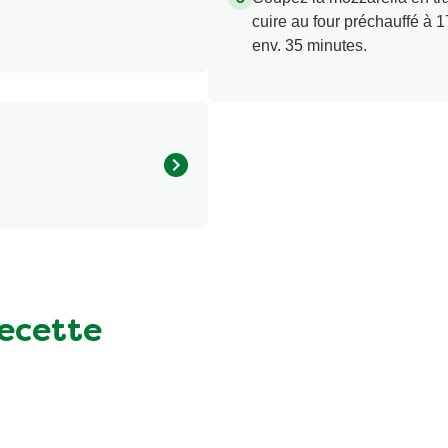
cuire au four préchauffé à 
env. 35 minutes.
Quantité par portion
574.0 kcal
47.0 g
45.0 g
recette
20.0 g
11.0 g