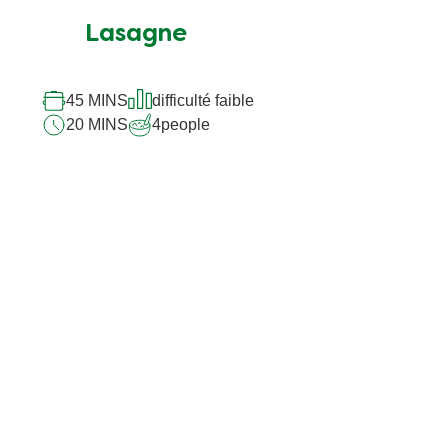
Lasagne
45 MINS
difficulté faible
20 MINS
4
people
aturels
 10 ingrédients au maximum.