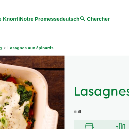
Search
 Knorrli
Notre Promesse
deutsch
Chercher
es
Lasagnes aux épinards
Lasagnes
null