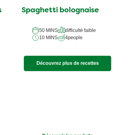
s
Spaghetti bolognaise
50 MINS
difficulté faible
10 MINS
4
people
Découvrez plus de recettes
bouillon 100% ingrédients n
 aussi transparente que l’emballage – sans additifs et avec