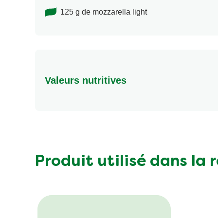
125 g de mozzarella light
Valeurs nutritives
Valeurs nutritionnelles
Energy (kcal)
Protein (g)
Carbohydrates (g)
Produit utilisé dans la 
Fat (g)
Fibre (g)