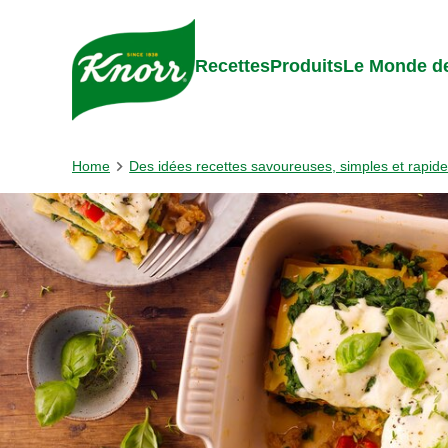
Skip to:
Main content
Footer
Recettes
Produits
Le Monde de
Home
Des idées recettes savoureuses, simples et rapid