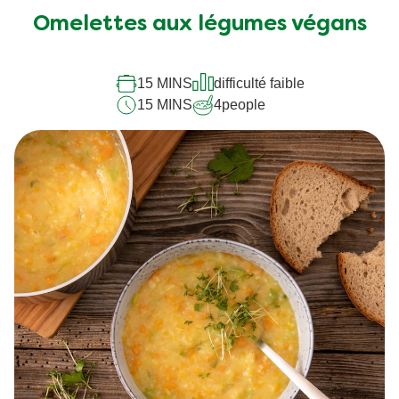
Omelettes aux légumes végans
15 MINS
difficulté faible
15 MINS
4
people