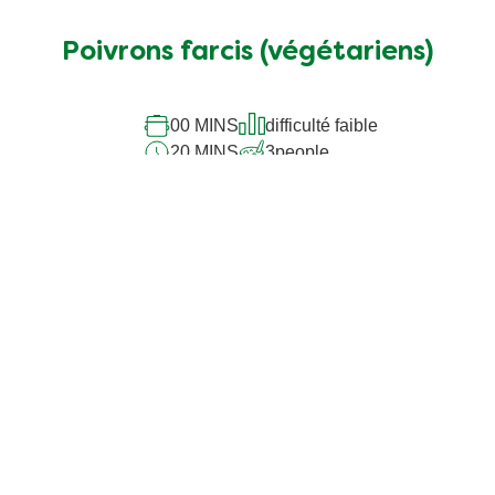
Poivrons farcis (végétariens)
00 MINS
difficulté faible
20 MINS
3
people
Notre promesse
Une petite grande
différence