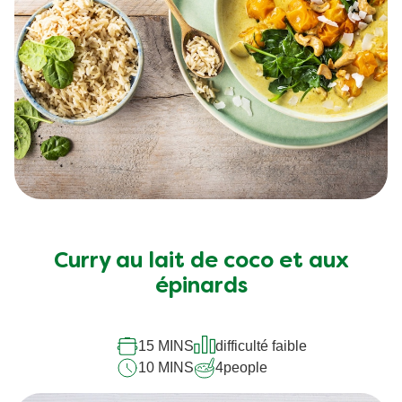
Curry au lait de coco et aux
épinards
15 MINS
difficulté faible
10 MINS
4
people