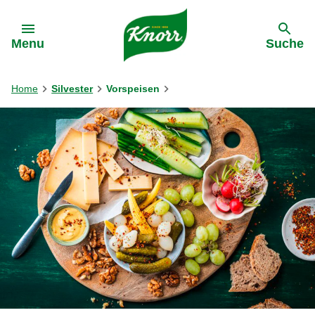
Gehe zu:
Menu
Suche
Home
Silvester
Vorspeisen