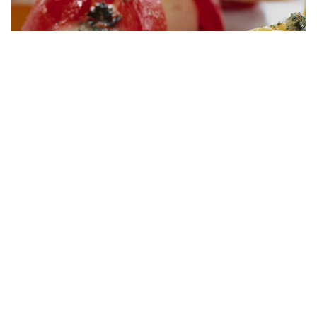
Feta mit Würzpeperoni