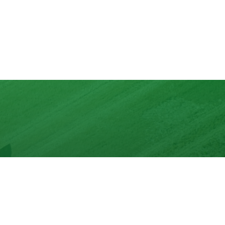
lons
nd mit max. 10 Zutaten.