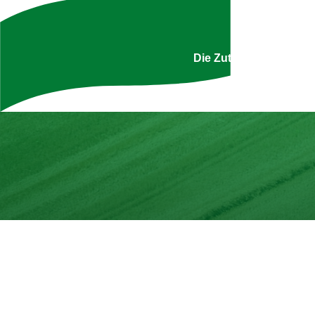
Uns
Die Zutatenliste ist g