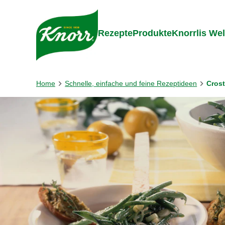
Gehe zu:
Zum Inhalt springen
Zum Foo
Rezepte
Produkte
Knorrlis Wel
Home
Schnelle, einfache und feine Rezeptideen
Crost