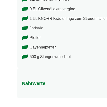
9 EL Olivenöl extra vergine
1 EL KNORR Kräuterlinge zum Streuen Italien
Jodsalz
Pfeffer
Cayennepfeffer
500 g Stangenweissbrot
Nährwerte
Nährwertangaben
Energie (kcal)