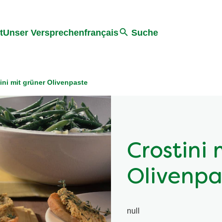
ter springen
Zur Suche Springen
t
Unser Versprechen
français
Suche
ini mit grüner Olivenpaste
Crostini 
Olivenpa
null