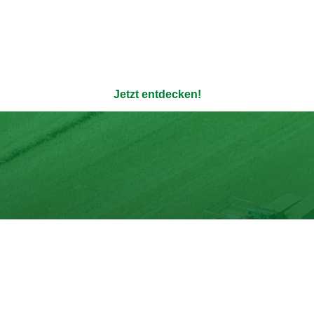
ere 100% natürlichen Bouil
enauso transparent wie die Verpackung - ohne Zusatzstoffe u
Jetzt entdecken!