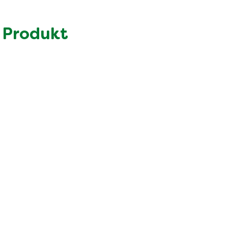
21.0 g
3.2 g
 Produkt
32.0 g
1.3 g
6.0 g
2.8 g
3.5 g