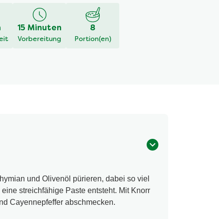
h
15 Minuten
8
eit
Vorbereitung
Portion(en)
Thymian und Olivenöl pürieren, dabei so viel
eine streichfähige Paste entsteht. Mit Knorr
r und Cayennepfeffer abschmecken.