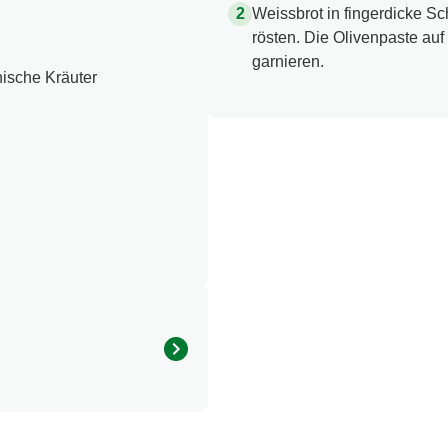
Weissbrot in fingerdicke Sc
rösten. Die Olivenpaste auf
garnieren.
ische Kräuter
Menge pro Portion
346.0 kcal