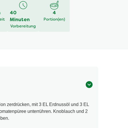
h
40
4
eit
Minuten
Portion(en)
Vorbereitung
lon zerdrücken, mit 3 EL Erdnussöl und 3 EL
Tomatenpüree unterrühren. Knoblauch und 2
eben.