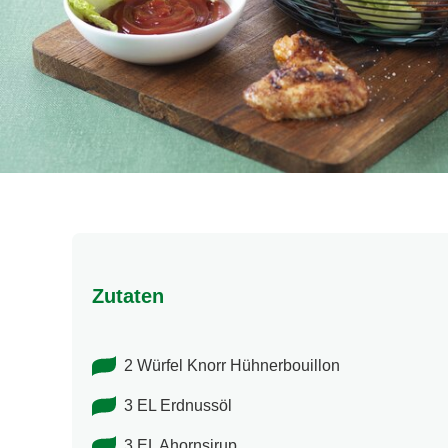
Zutaten
2 Würfel Knorr Hühnerbouillon
3 EL Erdnussöl
3 EL Ahornsirup