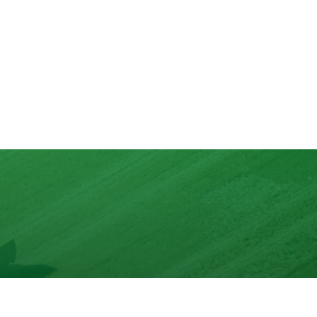
lons
nd mit max. 10 Zutaten.