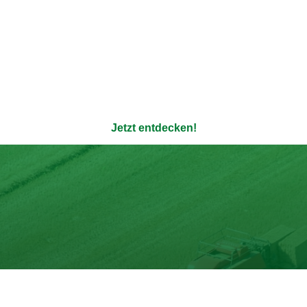
ere 100% natürlichen Bouil
enauso transparent wie die Verpackung - ohne Zusatzstoffe u
Jetzt entdecken!