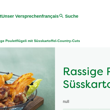
ter springen
Zur Suche Springen
t
Unser Versprechen
français
Suche
ge Pouletflügeli mit Süsskartoffel-Country-Cuts
Rassige P
Süsskart
null