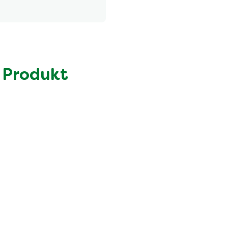
Menge pro Portion
771.0 kcal
45.0 g
12.0 g
 Produkt
59.0 g
20.0 g
30.0 g
6.8 g
4.1 g