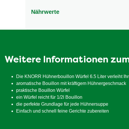
Zwiebelpulver, Hefeextrakt, Petersilie, Lorbeerb
Nährwerte
Antioxidationsmittel (Extrakt aus Rosmarin).
GERSTE, HAFER, EI, SOJA, MILCH, SELLERIE
Energie (kJ/kcal)
15 ki
Fett
davon gesättigte Fettsäuren
Weitere Informationen zu
Kohlenhydrate
davon Zucker
Die KNORR Hühnerbouillon Würfel 6.5 Liter verleiht I
Ballaststoffe
aromatische Bouillon mit kräftigem Hühnergeschmack
praktische Bouillon Würfel
Eiweiß
ein Würfel reicht für 1/2l Bouillon
Salz
die perfekte Grundlage für jede Hühnersuppe
Einfach und schnell feine Gerichte zubereiten