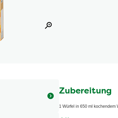
Zubereitung
1 Würfel in 650 ml kochendem 
rker (Mononatriumglutamat,
nerfleisch, 1,5%