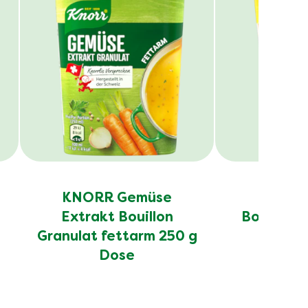
KNORR Gemüse
KNORR
Extrakt Bouillon
Bouillon 
Granulat fettarm 250 g
D
Dose