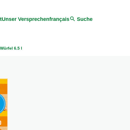
ter springen
Zur Suche Springen
t
Unser Versprechen
français
Suche
ürfel 6.5 l