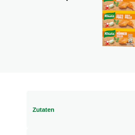
Zutaten
Zutaten: Speisesalz, Palmöl, Geschmacksverstä
Dinatriuminosinat, Dinatriumguanylat), 15% Hüh