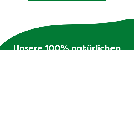
Unsere 100% natürlichen
Bouillons
Die Zutatenliste ist genauso transparent wie die
Verpackung - ohne Zusatzstoffe und mit max. 10
Zutaten.
Jetzt entdecken!