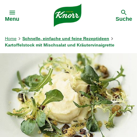
Gehe zu:
Menu
Suche
Home
Schnelle, einfache und feine Rezeptideen
Kartoffelstock mit Mischsalat und Kräutervinaigrette