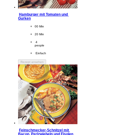
Hamburger mit Tomaten und 
Gurken
CookingTime
00 Min 
PreparationTime
20 Min
Servings
 4
people
Difficulty
 Einfach
Rezept ansehen
Feinschmecker-Schnitzel mit 
Bacon, Perlzwiebeln und Fisolen