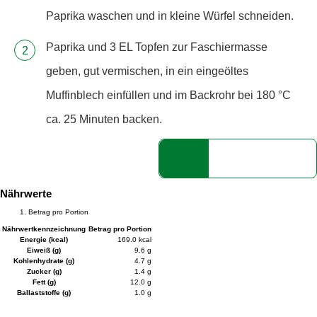
Paprika waschen und in kleine Würfel schneiden.
Paprika und 3 EL Topfen zur Faschiermasse
geben, gut vermischen, in ein eingeöltes
Muffinblech einfüllen und im Backrohr bei 180 °C
ca. 25 Minuten backen.
Nährwerte
Betrag pro Portion
Nährwertkennzeichnung
Betrag pro Portion
Energie (kcal)
169.0 kcal
Eiweiß (g)
9.6 g
Kohlenhydrate (g)
4.7 g
Zucker (g)
1.4 g
Fett (g)
12.0 g
Ballaststoffe (g)
1.0 g