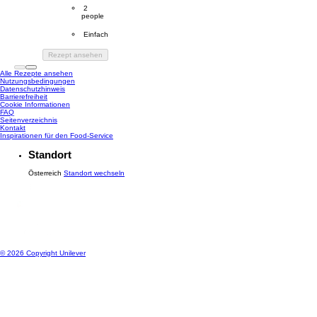
Servings
 2
people
Difficulty
 Einfach
Rezept ansehen
Alle Rezepte ansehen
Nutzungsbedingungen
Datenschutzhinweis
Cookie-Einstellungen
Barrierefreiheit
Cookie Informationen
FAQ
Seitenverzeichnis
Kontakt
Inspirationen für den Food-Service
Standort
Österreich
Standort wechseln
© 2026 Copyright Unilever