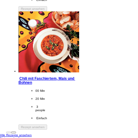
Rezept ansehen
Chili mit Faschiertem, Mais und 
Bohnen
CookingTime
00 Min 
PreparationTime
20 Min
Servings
 3
people
Difficulty
 Einfach
Rezept ansehen
Alle Rezepte ansehen