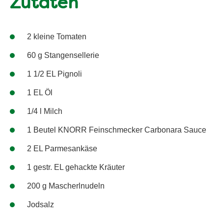
Zutaten
2 kleine Tomaten
60 g Stangensellerie
1 1/2 EL Pignoli
1 EL Öl
1/4 l Milch
1 Beutel KNORR Feinschmecker Carbonara Sauce
2 EL Parmesankäse
1 gestr. EL gehackte Kräuter
200 g Mascherlnudeln
Jodsalz