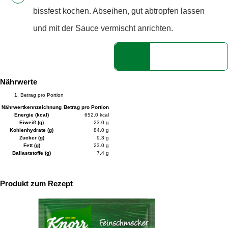
bissfest kochen. Abseihen, gut abtropfen lassen
und mit der Sauce vermischt anrichten.
Nährwerte
Betrag pro Portion
Nährwertkennzeichnung
Betrag pro Portion
Energie (kcal)
652.0 kcal
Eiweiß (g)
23.0 g
Kohlenhydrate (g)
84.0 g
Zucker (g)
9.3 g
Fett (g)
23.0 g
Ballaststoffe (g)
7.4 g
Produkt zum Rezept