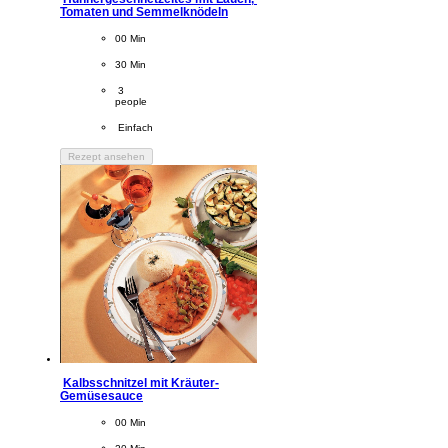
Tomaten und Semmelknödeln
CookingTime
00 Min 
PreparationTime
30 Min
Servings
 3
people
Difficulty
 Einfach
Rezept ansehen
Kalbsschnitzel mit Kräuter-
Gemüsesauce
CookingTime
00 Min 
PreparationTime