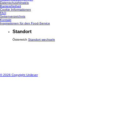
Datenschutzhinweis
Cookie-Einstellungen
Barrierefreiheit
Cookie Informationen
FAQ
Seitenverzeichnis
Kontakt
Inspirationen für den Food-Service
Standort
Österreich
Standort wechseln
© 2026 Copyright Unilever