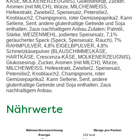
KÄSE, MOLKENERZEUGNIS), Glukosesirup, Zucker,
Aromen (mit MILCH), Würze, MILCHEIWEISS,
Hefeextrakt, Zwiebel2, Speisesalz, Petersilie2,
Knoblauch2, Champignons, roter Gemüsepaprika2. Kann
Sellerie, Senf, andere glutenhaltige Getreide und Soja
enthalten. 2aus nachhaltigem Anbau.Zutaten: Palmöl,
Stärke, WEIZENMEHL, jodiertes Speisesalz, 7,1%
geräucherter Speck (Speck, Speisesalz, Rauch), 7%
RAHMPULVER, 4,8% EIGELBPULVER, 4,8%
Schmelzkäsepulver (BLAUSCHIMMELKÄSE,
HARTKÄSE, Crescenza-KÄSE, MOLKENERZEUGNIS),
Glukosesirup, Zucker, Aromen (mit MILCH), Würze,
MILCHEIWEISS, Hefeextrakt, Zwiebel2, Speisesalz,
Petersilie2, Knoblauch2, Champignons, roter
Gemüsepaprika2. Kann Sellerie, Senf, andere
glutenhaltige Getreide und Soja enthalten. 2aus
nachhaltigem Anbau.
Nährwerte
Nährwertkennzeichnung
Menge pro Portion
Energie
102 kcal