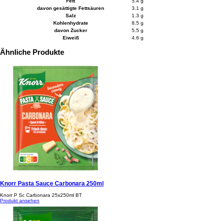
Fett
5.4 g
davon gesättigte Fettsäuren
3.1 g
Salz
1.3 g
Kohlenhydrate
8.5 g
davon Zucker
5.5 g
Eiweiß
4.6 g
Ähnliche Produkte
Knorr Pasta Sauce Carbonara 250ml
Knorr P Sc Carbonara 25x250ml BT
Produkt ansehen