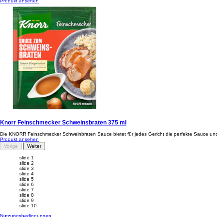
Produkt ansehen
Knorr Feinschmecker Schweinsbraten 375 ml
Die KNORR Feinschmecker Schweinbraten Sauce bietet für jedes Gericht die perfekte Sauce un
Produkt ansehen
Vorige
Weiter
slide 1
slide 2
slide 3
slide 4
slide 5
slide 6
slide 7
slide 8
slide 9
slide 10
Nutzungsbedingungen