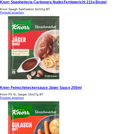
Knorr Spaghetteria Carbonara Nudel-Fertiggericht 211g Beutel
Knorr Spagh SpirCarbon 9x211g BT
Produkt ansehen
Knorr Feinschmeckersauce Jäger Sauce 250ml
Knorr FS Sc Jaeger 16x27g BT
Produkt ansehen