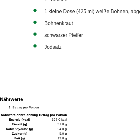
1 kleine Dose (425 ml) weiße Bohnen, abge
Bohnenkraut
schwarzer Pfeffer
Jodsalz
Nährwerte
Betrag pro Portion
Nährwertkennzeichnung
Betrag pro Portion
Energie (kcal)
357.0 kcal
Eiweiß (g)
31.0 g
Kohlenhydrate (g)
24.0 g
Zucker (g)
5.0 g
Fett (g)
13.0 g