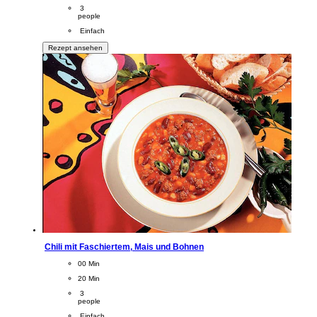
Servings
 3
people
Difficulty
 Einfach
Rezept ansehen
Chili mit Faschiertem, Mais und Bohnen
CookingTime
00 Min 
PreparationTime
20 Min
Servings
 3
people
Difficulty
 Einfach