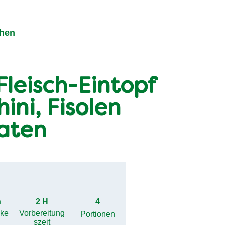
chen
leisch-Eintopf
ini, Fisolen
aten
h
2 H
4
gke
Vorbereitung
Portionen
szeit