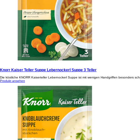
Knorr Kaiser Teller Suppe Lebernockerl Suppe 3 Teller
Die köstliche KNORR Kaiserteller Lebernockerl Suppe ist mit wenigen Handgriffen besonders schn
Produkt ansehen