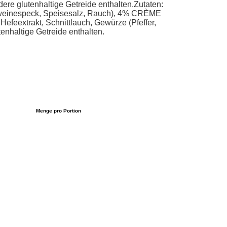
dere glutenhaltige Getreide enthalten.Zutaten:
chweinespeck, Speisesalz, Rauch), 4% CRÈME
eextrakt, Schnittlauch, Gewürze (Pfeffer,
tenhaltige Getreide enthalten.
Menge pro Portion