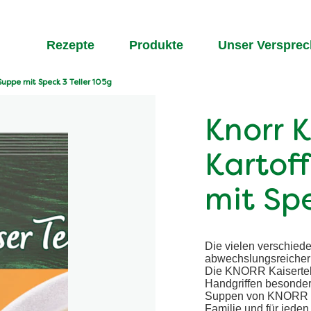
Rezepte
Produkte
Unser Verspre
 Suppe mit Speck 3 Teller 105g
Knorr K
Kartof
mit Spe
Die vielen verschie
abwechslungsreicher 
Die KNORR Kaisertell
Handgriffen besonders
Suppen von KNORR si
Familie und für jeden