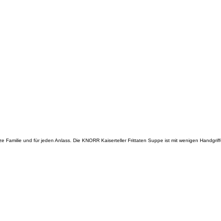
amilie und für jeden Anlass. Die KNORR Kaiserteller Frittaten Suppe ist mit wenigen Handgriff