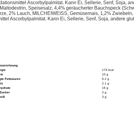
ationsmittel Ascorbylpalmitat. Kann Ei, Sellerie, Senf, Soja, an
Maltodextrin, Speisesalz, 4,4% geräucherter Bauchspeck (S
rze, 2% Lauch, MILCHEIWEISS, Gemüsemais, 1,2% Zwiebeln, Hef
tel Ascorbylpalmitat. Kann Ei, Sellerie, Senf, Soja, andere glu
nnzeichnung
rgie
174 kcal
tt
10 g
gte Fettsäuren
6.2 g
lz
2.1 g
hydrate
16 g
Zucker
2 g
eiß
3 g