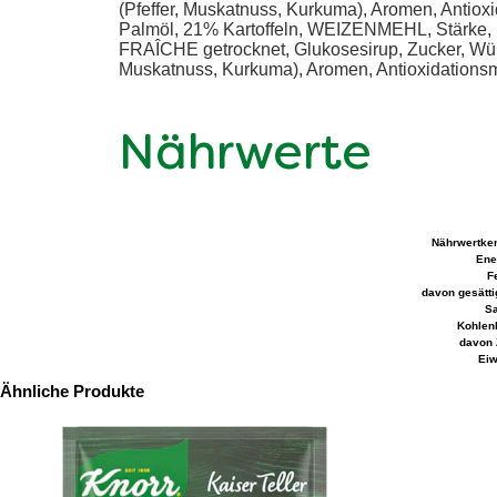
(Pfeffer, Muskatnuss, Kurkuma), Aromen, Antioxid
Palmöl, 21% Kartoffeln, WEIZENMEHL, Stärke, 
FRAÎCHE getrocknet, Glukosesirup, Zucker, Wü
Muskatnuss, Kurkuma), Aromen, Antioxidationsmit
Nährwerte
Nährwertke
Ene
Fe
davon gesätti
Sa
Kohlen
davon 
Eiw
Ähnliche Produkte