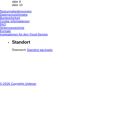
slide 9
slide 10
Nutzungsbedingungen
Datenschutzhinweis
Cookie-Einstellungen
Barrierefreiheit
Cookie Informationen
FAQ
Seitenverzeichnis
Kontakt
Inspirationen für den Food-Service
Standort
Österreich
Standort wechseln
© 2026 Copyright Unilever