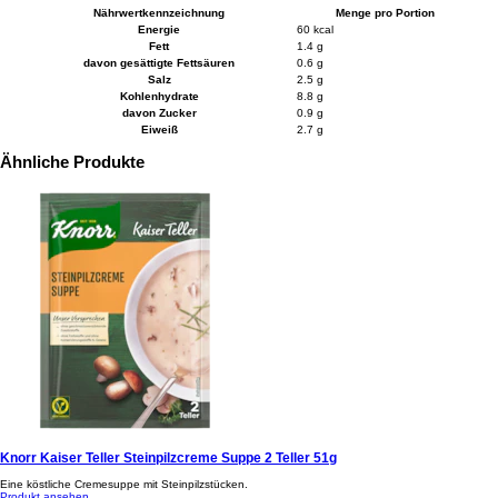
Nährwertkennzeichnung
Menge pro Portion
Energie
60 kcal
Fett
1.4 g
davon gesättigte Fettsäuren
0.6 g
Salz
2.5 g
Kohlenhydrate
8.8 g
davon Zucker
0.9 g
Eiweiß
2.7 g
Ähnliche Produkte
Knorr Kaiser Teller Steinpilzcreme Suppe 2 Teller 51g
Eine köstliche Cremesuppe mit Steinpilzstücken.
Produkt ansehen