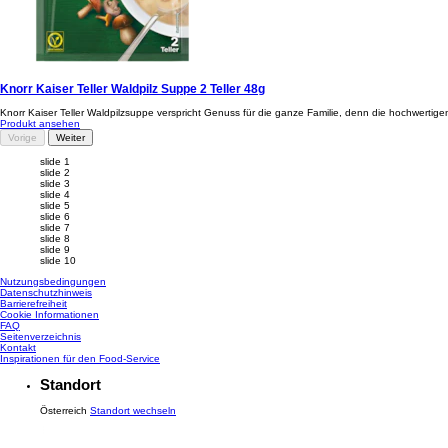
Knorr Kaiser Teller Waldpilz Suppe 2 Teller 48g
Knorr Kaiser Teller Waldpilzsuppe verspricht Genuss für die ganze Familie, denn die hochwertig
Produkt ansehen
Vorige
Weiter
slide 1
slide 2
slide 3
slide 4
slide 5
slide 6
slide 7
slide 8
slide 9
slide 10
Nutzungsbedingungen
Datenschutzhinweis
Cookie-Einstellungen
Barrierefreiheit
Cookie Informationen
FAQ
Seitenverzeichnis
Kontakt
Inspirationen für den Food-Service
Standort