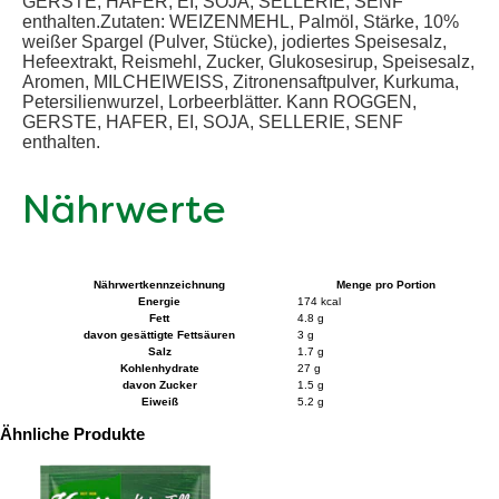
GERSTE, HAFER, EI, SOJA, SELLERIE, SENF
enthalten.Zutaten: WEIZENMEHL, Palmöl, Stärke, 10%
weißer Spargel (Pulver, Stücke), jodiertes Speisesalz,
Hefeextrakt, Reismehl, Zucker, Glukosesirup, Speisesalz,
Aromen, MILCHEIWEISS, Zitronensaftpulver, Kurkuma,
Petersilienwurzel, Lorbeerblätter. Kann ROGGEN,
GERSTE, HAFER, EI, SOJA, SELLERIE, SENF
enthalten.
Nährwerte
Nährwertkennzeichnung
Menge pro Portion
Energie
174 kcal
Fett
4.8 g
davon gesättigte Fettsäuren
3 g
Salz
1.7 g
Kohlenhydrate
27 g
davon Zucker
1.5 g
Eiweiß
5.2 g
Ähnliche Produkte