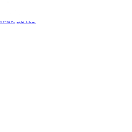
Österreich
Standort wechseln
© 2026 Copyright Unilever