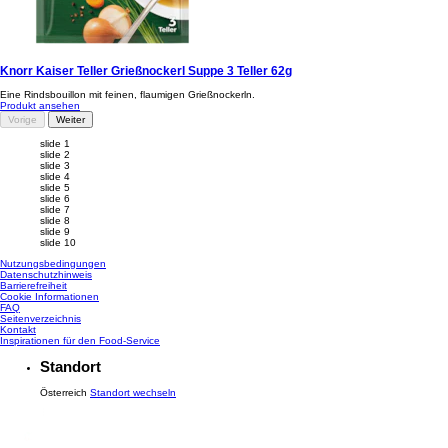
Knorr Kaiser Teller Grießnockerl Suppe 3 Teller 62g
Eine Rindsbouillon mit feinen, flaumigen Grießnockerln.
Produkt ansehen
Vorige
Weiter
slide 1
slide 2
slide 3
slide 4
slide 5
slide 6
slide 7
slide 8
slide 9
slide 10
Nutzungsbedingungen
Datenschutzhinweis
Cookie-Einstellungen
Barrierefreiheit
Cookie Informationen
FAQ
Seitenverzeichnis
Kontakt
Inspirationen für den Food-Service
Standort
Österreich
Standort wechseln