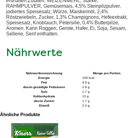
enthalten.Zutaten: WEIZENMEHL, Stärke,
RAHMPULVER, Gemüsemais, 4,5% Steinpilzpulver,
jodiertes Speisesalz, Würze, Maiskeimöl, 2,4%
Röstzwiebeln, Zucker, 1,3% Champignons, Hefeextrakt,
Speisesalz, Knoblauch, Petersilie, 0,4% Butterpilze,
Aromen. Kann Roggen, Gerste, Hafer, Ei, Soja, Sesam,
Sellerie, Senf enthalten.
Nährwerte
Nährwertkennzeichnung
Menge pro Portion
Energie
109 kcal
Fett
4.9 g
davon gesättigte Fettsäuren
2.8 g
Salz
1.7 g
Kohlenhydrate
13 g
davon Zucker
1.7 g
Eiweiß
2.4 g
Ähnliche Produkte