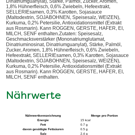
Dinatriumguanylat), Stärke, Palmöl, Zucker, Aromen,
1,8% Hühnerfleisch, 0,6% Zwiebeln, Hefeextrakt,
SELLERIEsamen, 0,3% Karotten, Sojasauce
(Maltodextrin, SOJABOHNEN, Speisesalz, WEIZEN),
Kurkuma, 0,2% Petersilie, Antioxidationsmittel (Extrakt
aus Rosmarin). Kann ROGGEN, GERSTE, HAFER, EI,
MILCH, SENF enthalten.Zutaten: Speisesalz,
Geschmacksverstärker (Mononatriumglutamat,
Dinatriuminosinat, Dinatriumguanylat), Stärke, Palmöl,
Zucker, Aromen, 1,8% Hühnerfleisch, 0,6% Zwiebeln,
Hefeextrakt, SELLERIEsamen, 0,3% Karotten, Sojasauce
(Maltodextrin, SOJABOHNEN, Speisesalz, WEIZEN),
Kurkuma, 0,2% Petersilie, Antioxidationsmittel (Extrakt
aus Rosmarin). Kann ROGGEN, GERSTE, HAFER, EI,
MILCH, SENF enthalten.
Nährwerte
Nährwertkennzeichnung
Menge pro Portion
Energie
15 kcal
Fett
0.7 g
davon gesättigte Fettsäuren
0.5 g
Salz
2.4 g