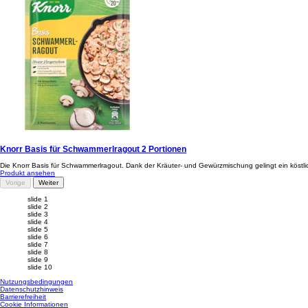
Knorr Basis für Schwammerlragout 2 Portionen
Die Knorr Basis für Schwammerlragout. Dank der Kräuter- und Gewürzmischung gelingt ein köstli
Produkt ansehen
Vorige
Weiter
slide 1
slide 2
slide 3
slide 4
slide 5
slide 6
slide 7
slide 8
slide 9
slide 10
Nutzungsbedingungen
Datenschutzhinweis
Cookie-Einstellungen