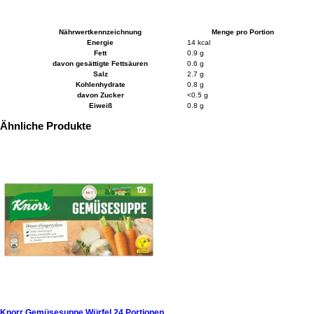
Nährwertkennzeichnung
Menge pro Portion
Energie
14 kcal
Fett
0.9 g
davon gesättigte Fettsäuren
0.6 g
Salz
2.7 g
Kohlenhydrate
0.8 g
davon Zucker
<0.5 g
Eiweiß
0.8 g
Ähnliche Produkte
Knorr Gemüsesuppe Würfel 24 Portionen