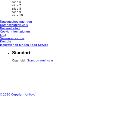
slide 6
slide 7
slide 8
slide 9
slide 10
Nutzungsbedingungen
Datenschutzhinweis
Cookie-Einstellungen
Barrierefreiheit
Cookie Informationen
FAQ
Seitenverzeichnis
Kontakt
Inspirationen für den Food-Service
Standort
Österreich
Standort wechseln
© 2026 Copyright Unilever