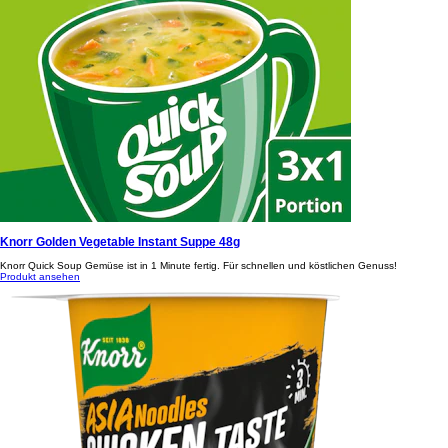
Knorr Golden Vegetable Instant Suppe 48g
Knorr Quick Soup Gemüse ist in 1 Minute fertig. Für schnellen und köstlichen Genuss!
Produkt ansehen