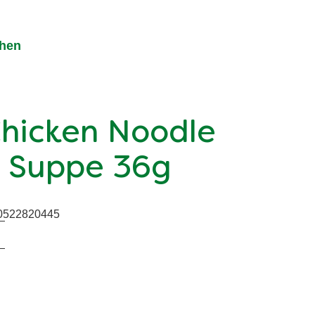
chen
Chicken Noodle
t Suppe 36g
0522820445