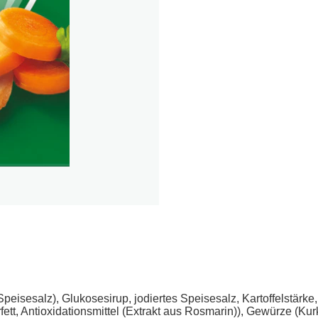
salz), Glukosesirup, jodiertes Speisesalz, Kartoffelstärke, 
tt, Antioxidationsmittel (Extrakt aus Rosmarin)), Gewürze (Kurk