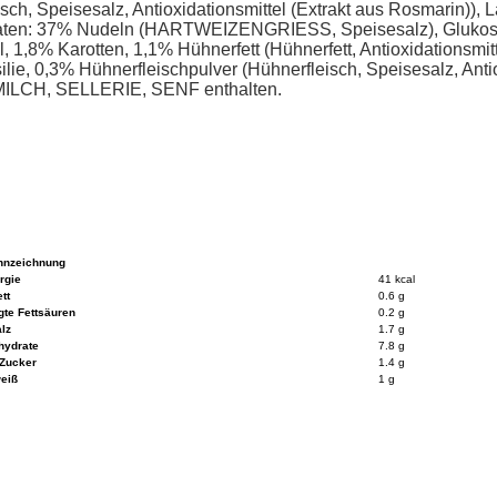
leisch, Speisesalz, Antioxidationsmittel (Extrakt aus Rosmari
n: 37% Nudeln (HARTWEIZENGRIESS, Speisesalz), Glukosesiru
, 1,8% Karotten, 1,1% Hühnerfett (Hühnerfett, Antioxidationsmi
rsilie, 0,3% Hühnerfleischpulver (Hühnerfleisch, Speisesalz, Anti
ILCH, SELLERIE, SENF enthalten.
nnzeichnung
rgie
41 kcal
tt
0.6 g
gte Fettsäuren
0.2 g
lz
1.7 g
hydrate
7.8 g
Zucker
1.4 g
eiß
1 g