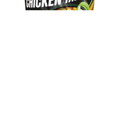
Knorr Asia Noodles Snackbecher Chicken Taste 65g
Knorr Asia Snack Becher Huhn ist der ideale Snack für zwischendurch, im Büro oder einfach so.
Produkt ansehen