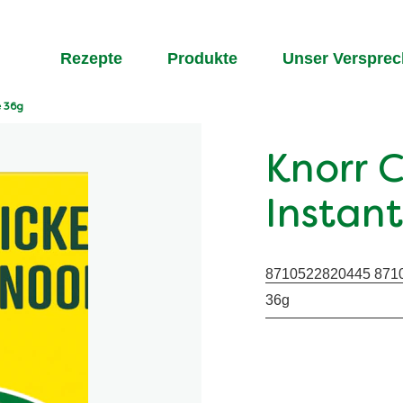
Rezepte
Produkte
Unser Verspre
e 36g
Knorr 
Instan
8710522820445 871
36g