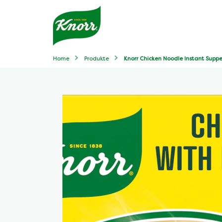
Home
Produkte
Knorr Chicken Noodle Instant Supp