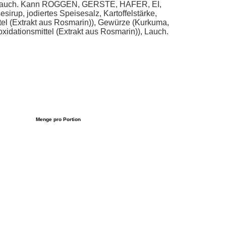
n)), Lauch. Kann ROGGEN, GERSTE, HAFER, EI,
p, jodiertes Speisesalz, Kartoffelstärke,
ttel (Extrakt aus Rosmarin)), Gewürze (Kurkuma,
oxidationsmittel (Extrakt aus Rosmarin)), Lauch.
Menge pro Portion