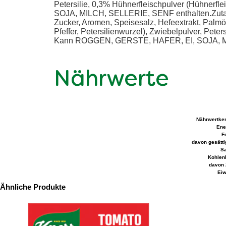
Petersilie, 0,3% Hühnerfleischpulver (Hühnerf
SOJA, MILCH, SELLERIE, SENF enthalten.Zutate
Zucker, Aromen, Speisesalz, Hefeextrakt, Palmöl
Pfeffer, Petersilienwurzel), Zwiebelpulver, Pete
Kann ROGGEN, GERSTE, HAFER, EI, SOJA, M
Nährwerte
Nährwertke
Ene
Fe
davon gesätti
Sa
Kohlen
davon 
Eiw
Ähnliche Produkte