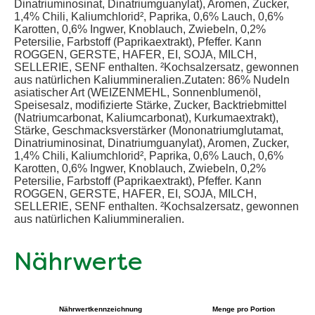
Dinatriuminosinat, Dinatriumguanylat), Aromen, Zucker,
1,4% Chili, Kaliumchlorid², Paprika, 0,6% Lauch, 0,6%
Karotten, 0,6% Ingwer, Knoblauch, Zwiebeln, 0,2%
Petersilie, Farbstoff (Paprikaextrakt), Pfeffer. Kann
ROGGEN, GERSTE, HAFER, EI, SOJA, MILCH,
SELLERIE, SENF enthalten. ²Kochsalzersatz, gewonnen
aus natürlichen Kaliummineralien.Zutaten: 86% Nudeln
asiatischer Art (WEIZENMEHL, Sonnenblumenöl,
Speisesalz, modifizierte Stärke, Zucker, Backtriebmittel
(Natriumcarbonat, Kaliumcarbonat), Kurkumaextrakt),
Stärke, Geschmacksverstärker (Mononatriumglutamat,
Dinatriuminosinat, Dinatriumguanylat), Aromen, Zucker,
1,4% Chili, Kaliumchlorid², Paprika, 0,6% Lauch, 0,6%
Karotten, 0,6% Ingwer, Knoblauch, Zwiebeln, 0,2%
Petersilie, Farbstoff (Paprikaextrakt), Pfeffer. Kann
ROGGEN, GERSTE, HAFER, EI, SOJA, MILCH,
SELLERIE, SENF enthalten. ²Kochsalzersatz, gewonnen
aus natürlichen Kaliummineralien.
Nährwerte
Nährwertkennzeichnung
Menge pro Portion