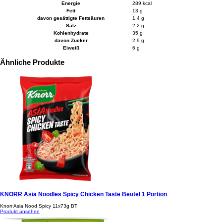
Energie
289 kcal
Fett
13 g
davon gesättigte Fettsäuren
1.4 g
Salz
2.2 g
Kohlenhydrate
35 g
davon Zucker
2.9 g
Eiweiß
6 g
Ähnliche Produkte
KNORR Asia Noodles Spicy Chicken Taste Beutel 1 Portion
Knorr Asia Nood Spicy 11x73g BT
Produkt ansehen