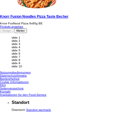
Knor Asia Nood Sweet 11x75g PK
Produkt ansehen
Knorr Fusion Noodles Pizza Taste Becher
Knorr FusNood Pizza 8x80g BE
Produkt ansehen
Vorige
Weiter
slide 1
slide 2
slide 3
slide 4
slide 5
slide 6
slide 7
slide 8
slide 9
slide 10