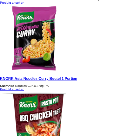
Knorr Asia Noodles Snackbecher Chicken Taste 65g
Knorr Asia Snack Becher Huhn ist der ideale Snack für zwischendurch, im Büro oder einfach so.
Produkt ansehen