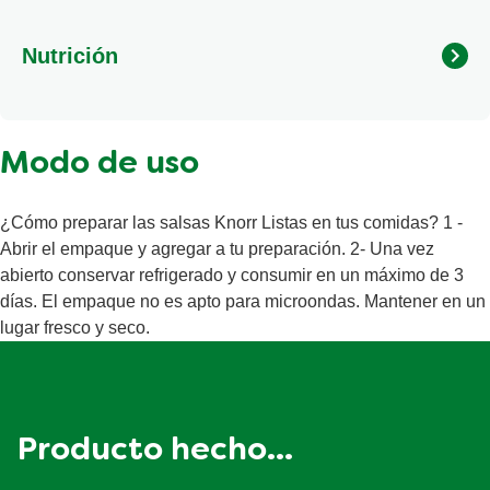
vegetal, cebolla, ají molido, pimienta negra, espesante:
goma xántica y acidulante: ácido cítrico.
Nutrición
Calorías
19 kcal
Modo de uso
Grasas
0 g
Grasas saturadas
0 g
¿Cómo preparar las salsas Knorr Listas en tus comidas? 1 -
Grasa poli-insaturada
0 g
Abrir el empaque y agregar a tu preparación. 2- Una vez
abierto conservar refrigerado y consumir en un máximo de 3
Carbohidratos totales
3.2 g
días. El empaque no es apto para microondas. Mantener en un
Azúcares
2.3 g
lugar fresco y seco.
Proteína
0.7 g
Producto hecho...