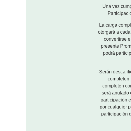
Una vez cumpl
Participaci
La carga compl
otorgará a cada
convertirse 
presente Prom
podrá partici
Serán descalifi
completen 
completen cor
será anulado 
participación 
por cualquier 
participación d