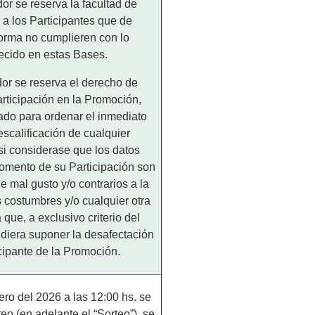
or se reserva la facultad de
r a los Participantes que de
forma no cumplieren con lo
ecido en estas Bases.
or se reserva el derecho de
rticipación en la Promoción,
ado para ordenar el inmediato
descalificación de cualquier
si considerase que los datos
omento de su Participación son
e mal gusto y/o contrarios a la
 costumbres y/o cualquier otra
 que, a exclusivo criterio del
diera suponer la desafectación
cipante de la Promoción.
ero del 2026 a las 12:00 hs. se
teo (en adelante el “Sorteo”), se