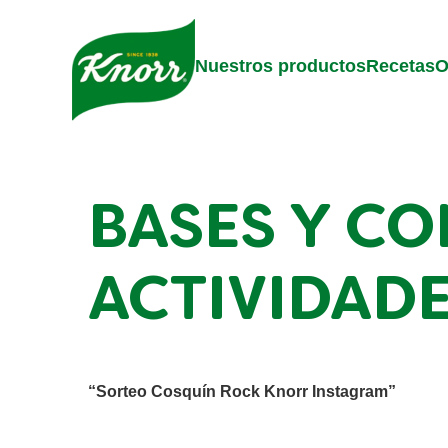
Skip to:
Main content
Footer
Nuestros productos
Recetas
O
BASES Y CO
ACTIVIDAD
“Sorteo Cosquín Rock Knorr Instagram”