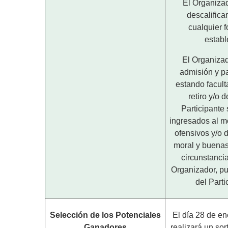
El Organizad
descalifica
cualquier 
establ
El Organizad
admisión y pa
estando facult
retiro y/o 
Participante 
ingresados al m
ofensivos y/o d
moral y buenas
circunstancia
Organizador, pu
del Parti
Selección de los Potenciales
El día 28 de en
Ganadores
realizará un sor