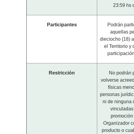
23:59 hs 
Participantes
Podrán parti
aquellas p
dieciocho (18) 
el Territorio 
participació
Restricción
No podrán p
volverse acree
físicas meno
personas jurídic
ni de ninguna
vinculadas
promoción 
Organizador co
producto o cual