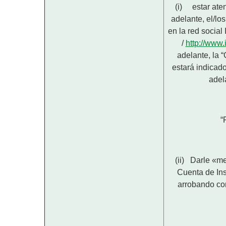
(i) estar aten
adelante, el/lo
en la red social
/
http://www
adelante, la 
estará indicado
adel
“
(ii) Darle «me
Cuenta de In
arrobando con